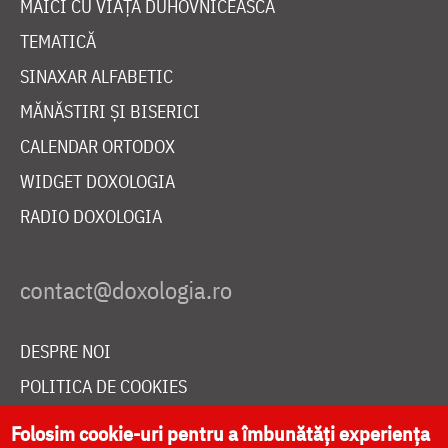
MAICI CU VIAȚĂ DUHOVNICEASCĂ
TEMATICĂ
SINAXAR ALFABETIC
MĂNĂSTIRI ȘI BISERICI
CALENDAR ORTODOX
WIDGET DOXOLOGIA
RADIO DOXOLOGIA
DESPRE NOI
POLITICA DE COOKIES
DONEAZĂ ONLINE PENTRU CATEDRALA NAȚIONALĂ
Folosim cookie-uri pentru a îmbunătăți experiența