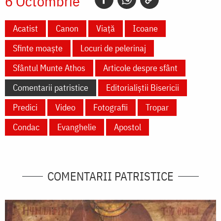
6 Octombrie
Acatist
Canon
Viață
Icoane
Sfinte moaște
Locuri de pelerinaj
Sfântul Munte Athos
Articole despre sfânt
Comentarii patristice
Editorialiștii Bisericii
Predici
Video
Fotografii
Tropar
Condac
Evanghelie
Apostol
COMENTARII PATRISTICE