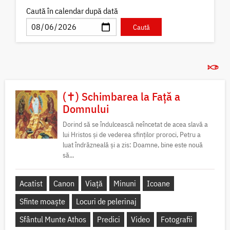
Caută în calendar după dată
(✝) Schimbarea la Față a
Domnului
Dorind să se îndulcească neîncetat de acea slavă a
lui Hristos și de vederea sfinților proroci, Petru a
luat îndrăzneală și a zis: Doamne, bine este nouă
să...
Acatist
Canon
Viață
Minuni
Icoane
Sfinte moaște
Locuri de pelerinaj
Sfântul Munte Athos
Predici
Video
Fotografii