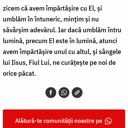
zicem că avem împărtăşire cu El, şi
umblăm în întuneric, minţim şi nu
săvârşim adevărul. Iar dacă umblăm întru
lumină, precum El este în lumină, atunci
avem împărtăşire unul cu altul, şi sângele
lui Iisus, Fiul Lui, ne curăţeşte pe noi de
orice păcat.
Alătură-te comunității noastre pe