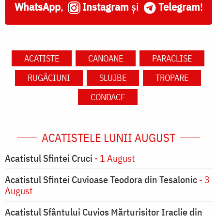
WhatsApp
,
Instagram
și
Telegram
!
ACATISTE
CANOANE
PARACLISE
RUGĂCIUNI
SLUJBE
TROPARE
CONDACE
ACATISTELE LUNII AUGUST
Acatistul Sfintei Cruci
- 1 August
Acatistul Sfintei Cuvioase Teodora din Tesalonic
- 3
August
Acatistul Sfântului Cuvios Mărturisitor Iraclie din