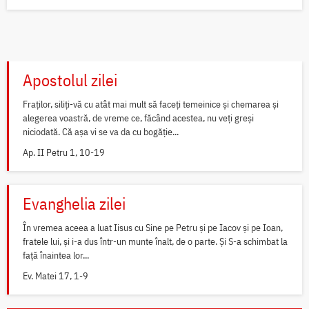
Apostolul zilei
Fraților, siliți-vă cu atât mai mult să faceți temeinice și chemarea și
alegerea voastră, de vreme ce, făcând acestea, nu veți greși
niciodată. Că așa vi se va da cu bogăție...
Ap. II Petru 1, 10-19
Evanghelia zilei
În vremea aceea a luat Iisus cu Sine pe Petru și pe Iacov și pe Ioan,
fratele lui, și i-a dus într-un munte înalt, de o parte. Și S-a schimbat la
față înaintea lor...
Ev. Matei 17, 1-9