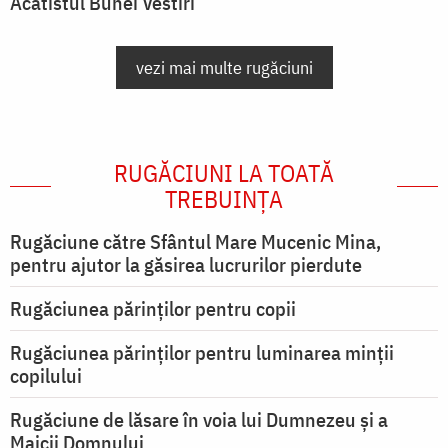
Acatistul Bunei Vestiri
vezi mai multe rugăciuni
RUGĂCIUNI LA TOATĂ
TREBUINȚA
Rugăciune către Sfântul Mare Mucenic Mina,
pentru ajutor la găsirea lucrurilor pierdute
Rugăciunea părinților pentru copii
Rugăciunea părinților pentru luminarea minţii
copilului
Rugăciune de lăsare în voia lui Dumnezeu şi a
Maicii Domnului