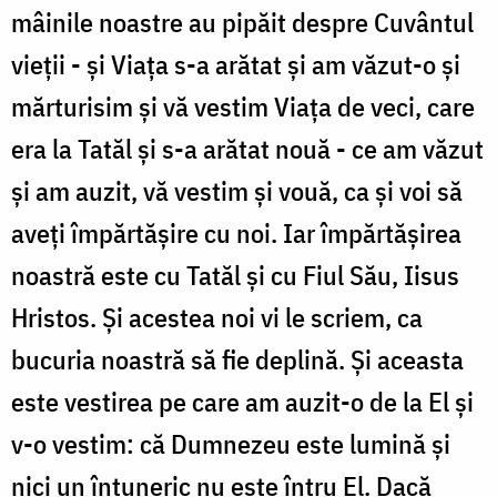
mâinile noastre au pipăit despre Cuvântul
vieţii - şi Viaţa s-a arătat şi am văzut-o şi
mărturisim şi vă vestim Viaţa de veci, care
era la Tatăl şi s-a arătat nouă - ce am văzut
şi am auzit, vă vestim şi vouă, ca şi voi să
aveţi împărtăşire cu noi. Iar împărtăşirea
noastră este cu Tatăl şi cu Fiul Său, Iisus
Hristos. Şi acestea noi vi le scriem, ca
bucuria noastră să fie deplină. Şi aceasta
este vestirea pe care am auzit-o de la El şi
v-o vestim: că Dumnezeu este lumină şi
nici un întuneric nu este întru El. Dacă