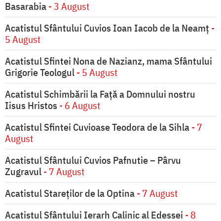
Basarabia
- 3 August
Acatistul Sfântului Cuvios Ioan Iacob de la Neamț
-
5 August
Acatistul Sfintei Nona de Nazianz, mama Sfântului
Grigorie Teologul
- 5 August
Acatistul Schimbării la Faţă a Domnului nostru
Iisus Hristos
- 6 August
Acatistul Sfintei Cuvioase Teodora de la Sihla
- 7
August
Acatistul Sfântului Cuvios Pafnutie – Pârvu
Zugravul
- 7 August
Acatistul Stareţilor de la Optina
- 7 August
Acatistul Sfântului Ierarh Calinic al Edessei
- 8