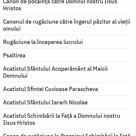
Canon de pocăință către Domnul nostru Iisus
Hristos
Canonul de rugăciune către îngerul păzitor al vieții
omului
Rugăciune la începerea lucrului
Psaltirea
Acatistul Sfântului Acoperământ al Maicii
Domnului
Acatistul Sfintei Cuvioase Parascheva
Acatistul Sfântului Ierarh Nicolae
Acatistul Schimbării la Faţă a Domnului nostru
Iisus Hristos
Canon de rugăciune la Praznicul Schimbării la Faţă