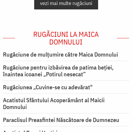
vezi mai multe rugăciuni
RUGĂCIUNI LA MAICA
DOMNULUI
Rugăciune de mulţumire către Maica Domnului
Rugăciune pentru izbăvirea de patima beției,
înaintea icoanei „Potirul nesecat”
Rugăciunea „Cuvine-se cu adevărat"
Acatistul Sfântului Acoperământ al Maicii
Domnului
Paraclisul Preasfintei Născătoare de Dumnezeu