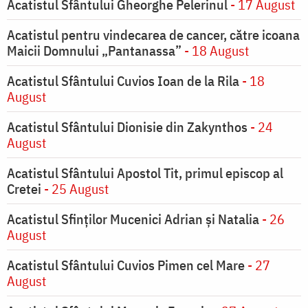
Acatistul Sfântului Gheorghe Pelerinul
- 17 August
Acatistul pentru vindecarea de cancer, către icoana
Maicii Domnului „Pantanassa”
- 18 August
Acatistul Sfântului Cuvios Ioan de la Rila
- 18
August
Acatistul Sfântului Dionisie din Zakynthos
- 24
August
Acatistul Sfântului Apostol Tit, primul episcop al
Cretei
- 25 August
Acatistul Sfinților Mucenici Adrian și Natalia
- 26
August
Acatistul Sfântului Cuvios Pimen cel Mare
- 27
August