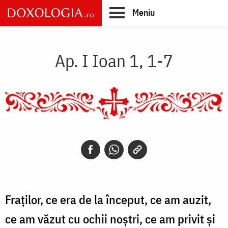
Skip
Meniu
to
main
Main
content
navigation
Ap. I Ioan 1, 1-7
Fraţilor, ce era de la început, ce am auzit,
ce am văzut cu ochii noştri, ce am privit şi