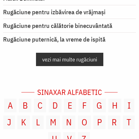
Rugăciune pentru izbăvirea de vrăjmași
Rugăciune pentru călătorie binecuvântată
Rugăciune puternică, la vreme de ispită
vezi mai multe rugăciuni
SINAXAR ALFABETIC
A
B
C
D
E
F
G
H
I
J
K
L
M
N
O
P
R
T
U
V
Z