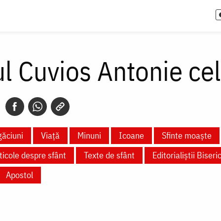
ul Cuvios Antonie ce
ăciuni
Viață
Minuni
Icoane
Sfinte moaște
ticole despre sfânt
Texte de sfânt
Editorialiștii Biseric
Apostol