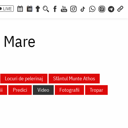
LIVE
08
l Mare
Locuri de pelerinaj
Sfântul Munte Athos
ii
Predici
Video
Fotografii
Tropar