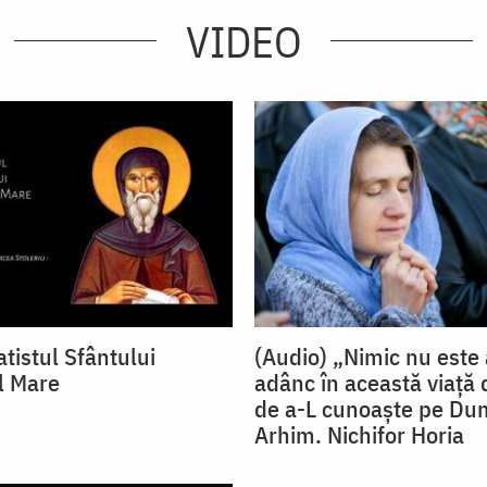
VIDEO
tistul Sfântului
(Audio) „Nimic nu este 
l Mare
adânc în această viață 
de a-L cunoaște pe D
Arhim. Nichifor Horia