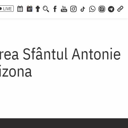
LIVE
07
rea Sfântul Antonie
rizona