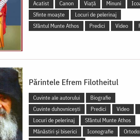
Acatist
Canon
Viață
Minuni
Ico
Sfinte moaște
Locuri de pelerinaj
Sfântul Munte Athos
Predici
Video
Părintele Efrem Filotheitul
Cuvinte ale autorului
Biografie
Cuvinte duhovnicești
Predici
Video
Locuri de pelerinaj
Sfântul Munte Athos
Mănăstiri și biserici
Iconografie
Ortodo