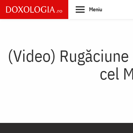
Skip
Meniu
to
main
Main
content
navigation
(Video) Rugăciune 
cel M