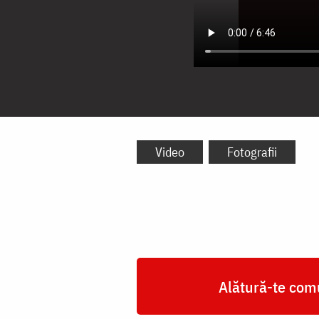
Video
Fotografii
Alătură-te comu