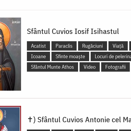
Sfântul Cuvios Iosif Isihastul
Acatist
Paraclis
Rugăciuni
Viață
Icoane
Sfinte moaște
Locuri de pelerin
Sfântul Munte Athos
Video
Fotografii
✝) Sfântul Cuvios Antonie cel M