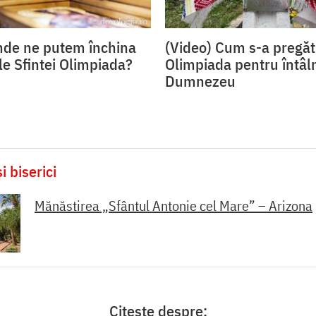
nde ne putem închina
(Video) Cum s-a pregăt
le Sfintei Olimpiada?
Olimpiada pentru întâl
Dumnezeu
i biserici
Mănăstirea „Sfântul Antonie cel Mare” – Arizona
Citește despre: