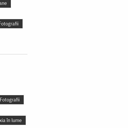
ane
Fotografii
Fotografii
xia în lume