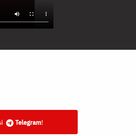
și
Telegram
!