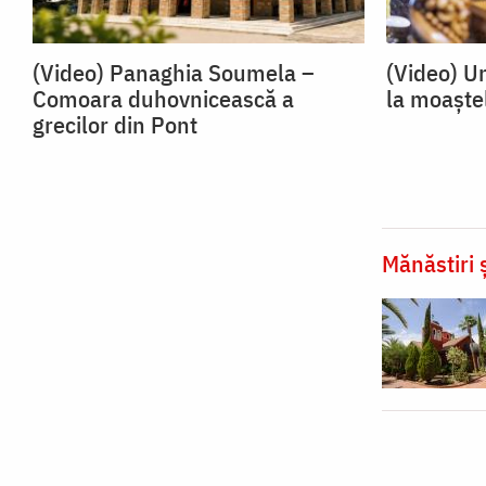
(Video) Panaghia Soumela –
(Video) U
Comoara duhovnicească a
la moaște
grecilor din Pont
Mănăstiri ș