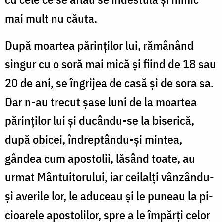
mai mult nu căuta.
După moartea părinților lui, rămânând
singur cu o soră mai mică și fiind de 18 sau
20 de ani, se îngrijea de casă și de sora sa.
Dar n-au trecut șase luni de la moartea
părin­ților lui și ducându-se la biserică,
după obicei, îndrep­tân­du-și mintea,
gândea cum apostolii, lăsând toate, au
urmat Mântuitorului, iar ceilalți vân­zându-
și averile lor, le adu­ceau și le puneau la pi­
cioarele apostolilor, spre a le împărți celor