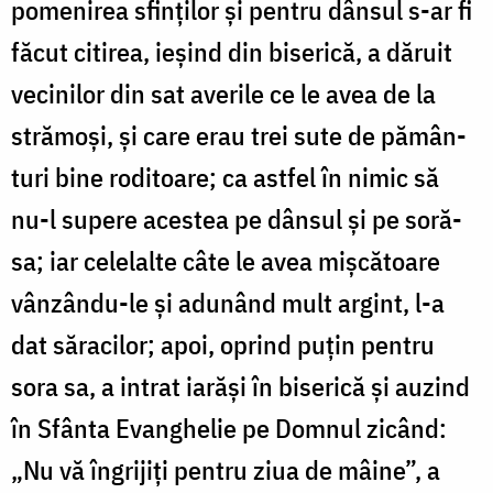
pomenirea sfinților și pentru dânsul s-ar fi
făcut ci­tirea, ieșind din biserică, a dăruit
vecinilor din sat averile ce le avea de la
strămoși, și care erau trei sute de pă­mân­
turi bine ro­di­toare; ca astfel în nimic să
nu-l supere acestea pe dânsul și pe soră-
sa; iar celelalte câte le avea mișcătoare
vânzându-le și adunând mult argint, l-a
dat săracilor; apoi, oprind puțin pentru
sora sa, a intrat iarăși în biserică și auzind
în Sfânta Evan­ghelie pe Domnul zicând:
„Nu vă îngrijiți pentru ziua de mâine”, a