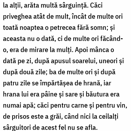
la alții, arăta multă sâr­guință. Căci
priveghea atât de mult, încât de multe ori
toată noaptea o petrecea fără somn; și
aceasta nu o dată, ci de multe ori făcând-
o, era de mirare la mulți. Apoi mânca o
dată pe zi, după apusul soarelui, uneori și
după două zile; ba de multe ori și după
patru zile se îm­părtășea de hrană, iar
hrana lui era pâine și sare și bău­­­tura era
numai apă; căci pentru carne și pentru vin,
de prisos este a grăi, când nici la ceilalți
sârguitori de acest fel nu se afla.