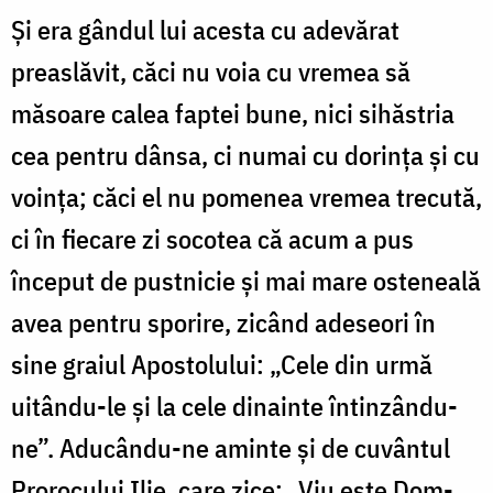
Și era gândul lui acesta cu adevărat
preaslăvit, căci nu voia cu vremea să
măsoare calea faptei bune, nici sihăstria
cea pentru dânsa, ci numai cu dorința și cu
voința; căci el nu pomenea vremea trecută,
ci în fiecare zi socotea că acum a pus
început de pustnicie și mai mare osteneală
avea pentru sporire, zicând adeseori în
sine graiul Apos­to­lului: „Cele din urmă
uitându-le și la cele dinainte întin­zân­du-
ne”. Aducându-ne aminte și de cuvântul
Pro­ro­cu­lui Ilie, care zice: „Viu este Dom­