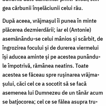
gea cărbunii în­șe­lă­ciu­nii celui rău.
După aceea, vrăjmașul îi punea în minte
plăcerea dez­mier­­dării; iar el (Antonie)
asemănându-se celui mânios și scâr­bit, de
în­gro­­zirea focului și de durerea viermelui
își adu­cea aminte și pe acestea punându-
le împotrivă, ră­mânea neatins. Toate
acestea se făceau spre rușinarea vrăj­­ma­
șului, căci cel ce a socotit să se facă
asemenea lui Dum­ne­zeu de un tânăr acum
se bat­jo­corea; cel ce se fălea asupra tru­