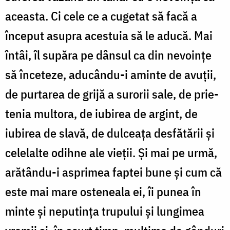
aceasta. Ci cele ce a cu­ge­tat să facă a
început asupra acestuia să le aducă. Mai
întâi, îl supăra pe dânsul ca din nevoințe
să în­ce­teze, aducându-i aminte de avu­ții,
de purtarea de grijă a surorii sale, de prie­
te­nia multora, de iu­birea de ar­gint, de
iubirea de slavă, de dul­ceața desfătării și
ce­le­lalte odihne ale vieții. Și mai pe urmă,
arătându-i as­pri­­mea faptei bune și cum că
este mai mare osteneala ei, îi punea în
minte și neputința trupului și lungimea