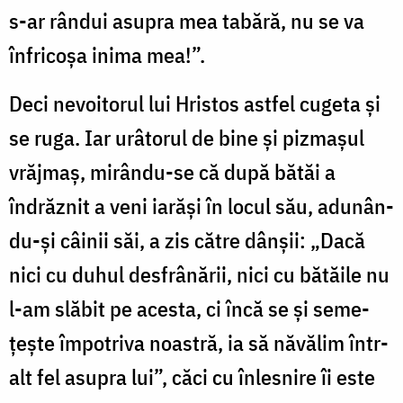
s-ar rândui asupra mea ta­bără, nu se va
înfricoșa inima mea!”.
Deci nevoitorul lui Hristos astfel cugeta și
se ruga. Iar urâ­torul de bine și pizmașul
vrăjmaș, mirându-se că după bătăi a
îndrăznit a veni iarăși în locul său, adu­nân­
du-și câinii săi, a zis către dânșii: „Dacă
nici cu duhul des­­frâ­nă­rii, nici cu bă­tăile nu
l-am slăbit pe acesta, ci încă se și se­me­
țește îm­po­tri­va noastră, ia să năvălim într-
alt fel asupra lui”, căci cu în­les­nire îi este