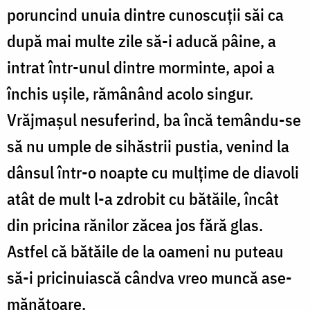
poruncind unuia dintre cu­nos­cuții săi ca
după mai multe zile să-i aducă pâine, a
intrat într-unul dintre mor­minte, apoi a
închis ușile, ră­mânând acolo singur.
Vrăjma­șul nesuferind, ba încă te­mân­du-se
să nu umple de sihăstrii pustia, venind la
dânsul într-o noap­te cu mulțime de diavoli
atât de mult l-a zdrobit cu bă­tăile, încât
din pricina rănilor zăcea jos fără glas.
Astfel că bă­tăile de la oameni nu puteau
să-i pri­ci­nuiască cândva vreo muncă ase­
mă­nă­toare.