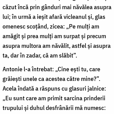
căzut încă prin gân­duri mai năvălea asupra
lui; în urmă a ieșit afară vicleanul și, glas
ome­nesc scoțând, zicea: „Pe mulți am
amăgit și prea mulți am surpat și precum
asupra mul­to­ra am năvălit, astfel și asupra
ta, dar în zadar, că am slăbit”.
Antonie l-a întrebat: „Cine ești tu, care
grăiești unele ca acestea către mine?”.
Acela îndată a răspuns cu glasuri jal­nice:
„Eu sunt care am primit sarcina prin­derii
trupului și duhul des­frânării mă numesc: