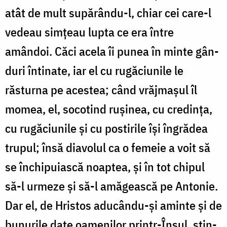
atât de mult supărându-l, chiar cei care-l
vedeau simțeau lupta ce era între
amândoi. Căci acela îi punea în minte gân­
duri în­tinate, iar el cu rugă­ciu­nile le
răsturna pe acestea; când vrăj­mașul îl
momea, el, so­co­tind rușinea, cu cre­dința,
cu ru­gă­ciunile și cu postirile își în­grădea
trupul; însă diavolul ca o femeie a voit să
se închi­puiască noap­tea, și în tot chipul
să-l ur­meze și să-l amă­geas­că pe Antonie.
Dar el, de Hristos adu­cân­du-și aminte și de
bunurile date oamenilor printr-Însul, stin­