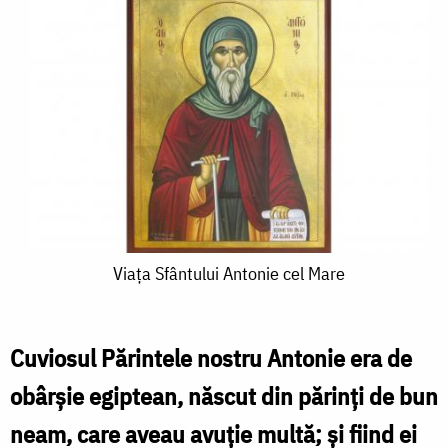
Viața
Viața Sfântului Antonie cel Mare
Sfântului
Antonie
Cuviosul Părintele nostru Antonie era de
cel
obârșie egip­tean, născut din părinți de bun
Mare
neam, care aveau avuție multă; și fiind ei