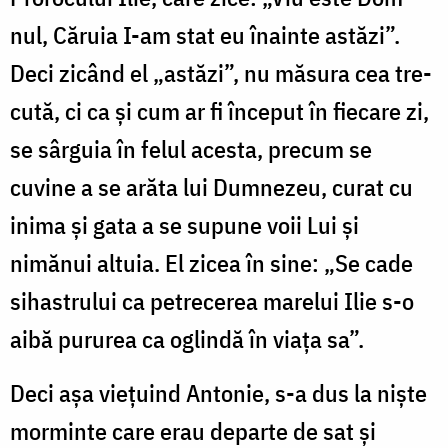
nul, Căruia I-am stat eu înainte astăzi”.
Deci zicând el „as­tăzi”, nu măsura cea tre­
cută, ci ca și cum ar fi în­ceput în fiecare zi,
se sârguia în felul acesta, precum se
cuvine a se arăta lui Dumnezeu, curat cu
inima și gata a se supune voii Lui și
nimănui altuia. El zicea în sine: „Se cade
sihastrului ca pe­trecerea marelui Ilie s-o
aibă pururea ca oglindă în viața sa”.
Deci așa viețuind Antonie, s-a dus la niște
mor­min­te care erau departe de sat și