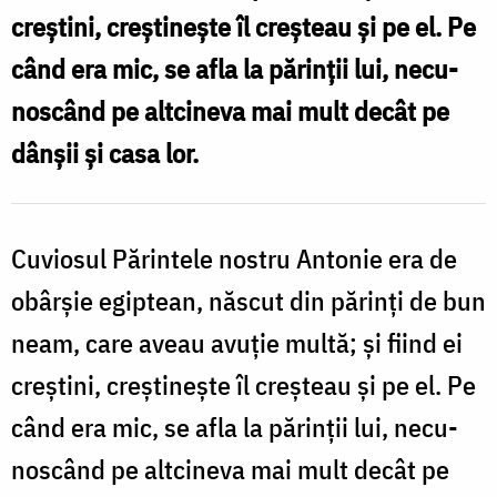
creștini, creștinește îl creșteau și pe el. Pe
când era mic, se afla la părinții lui, necu­
nos­când pe alt­ci­neva mai mult decât pe
dânșii și casa lor.
Cuviosul Părintele nostru Antonie era de
obârșie egip­tean, născut din părinți de bun
neam, care aveau avuție multă; și fiind ei
creștini, creștinește îl creșteau și pe el. Pe
când era mic, se afla la părinții lui, necu­
nos­când pe alt­ci­neva mai mult decât pe