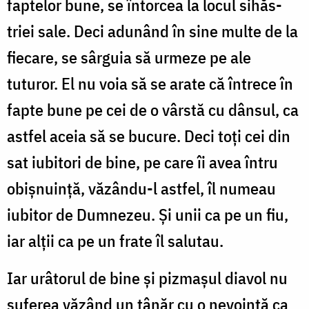
faptelor bune, se întorcea la lo­cul sihăs­
triei sale. Deci adunând în sine multe de la
fie­ca­re, se sâr­guia să urmeze pe ale
tuturor. El nu voia să se arate că întrece în
fapte bune pe cei de o vârstă cu dânsul, ca
astfel aceia să se bucure. Deci toți cei din
sat iubitori de bine, pe care îi avea întru
obișnuință, văzându-l astfel, îl nu­meau
iubitor de Dumnezeu. Și unii ca pe un fiu,
iar alții ca pe un frate îl salutau.
Iar urâtorul de bine și pizmașul diavol nu
suferea vă­zând un tânăr cu o nevoință ca