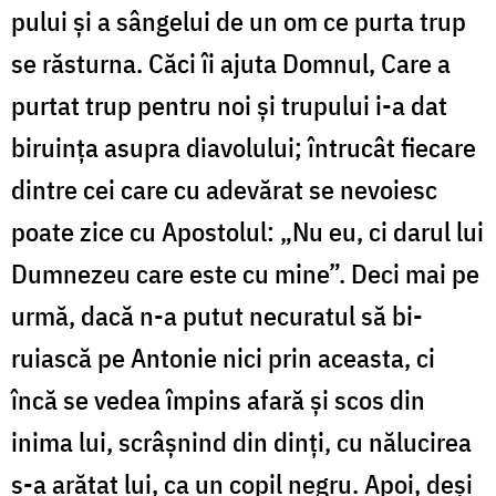
pului și a sângelui de un om ce purta trup
se răsturna. Căci îi ajuta Domnul, Care a
purtat trup pentru noi și trupului i-a dat
biruința asupra dia­vo­lului; întrucât fiecare
dintre cei care cu adevărat se ne­voiesc
poate zice cu Apostolul: „Nu eu, ci darul lui
Dum­nezeu care este cu mine”. Deci mai pe
urmă, dacă n-a putut necuratul să bi­
ruiască pe An­to­nie nici prin aceasta, ci
încă se vedea împins afară și scos din
inima lui, scrâșnind din dinți, cu nălucirea
s-a arătat lui, ca un copil negru. Apoi, deși