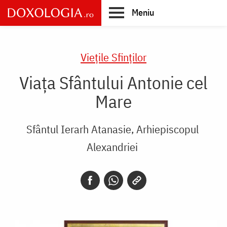
Skip
Meniu
to
main
Main
content
navigation
Vieţile Sfinţilor
Viața Sfântului Antonie cel
Mare
Sfântul Ierarh Atanasie, Arhiepiscopul
Alexandriei