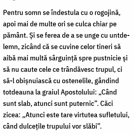
Pentru somn se îndestula cu o rogojină,
apoi mai de multe ori se culca chiar pe
pământ. Și se ferea de a se unge cu unt­de­
lemn, zicând că se cuvine celor tineri să
aibă mai multă sâr­guință spre pustnicie și
să nu caute cele ce trân­dă­vesc trupul, ci
să-l obișnuiască cu oste­nelile, gândind
tot­­deauna la graiul Apos­tolului: „Când
sunt slab, atunci sunt puternic”. Căci
zicea: „Atunci este tare virtutea su­fle­tului,
când dulcețile trupului vor slăbi”.