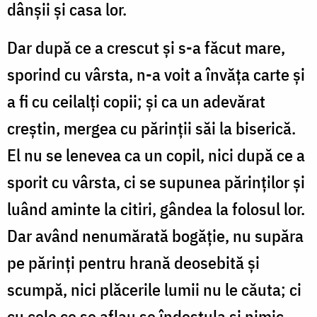
dânșii și casa lor.
Dar după ce a crescut și s-a făcut mare,
sporind cu vârsta, n-a voit a învăța carte și
a fi cu ceilalți copii; și ca un adevărat
creștin, mergea cu părinții săi la bi­serică.
El nu se lenevea ca un copil, nici după ce a
sporit cu vârsta, ci se supunea părin­ților și
luând aminte la citiri, gândea la folosul lor.
Dar având ne­nu­mărată bo­găție, nu supăra
pe părinți pentru hrană deosebită și
scumpă, nici plăcerile lumii nu le căuta; ci
cu cele ce se aflau se îndestula și nimic