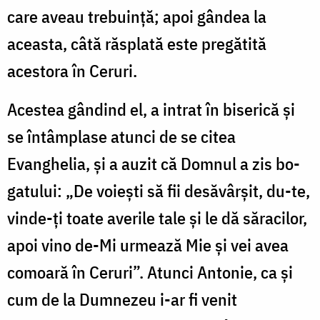
care aveau tre­buin­ță; apoi gândea la
aceasta, câtă răs­pla­tă este pregătită
acestora în Ceruri.
Acestea gândind el, a intrat în biserică și
se în­tâmplase atunci de se citea
Evanghelia, și a auzit că Domnul a zis bo­
ga­tului: „De voiești să fii desăvârșit, du-te,
vinde-ți toate averile tale și le dă săracilor,
apoi vino de-Mi urmează Mie și vei avea
co­moară în Ceruri”. Atunci Antonie, ca și
cum de la Dumnezeu i-ar fi venit