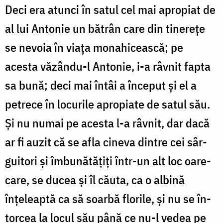
Deci era atunci în satul cel mai apropiat de
al lui Antonie un bătrân care din tinerețe
se nevoia în viața mo­na­­hicească; pe
acesta văzându-l Antonie, i-a râvnit fapta
sa bună; deci mai întâi a început și el a
petrece în locurile apro­piate de satul său.
Și nu numai pe acesta l-a râvnit, dar dacă
ar fi auzit că se afla cineva dintre cei sâr­
gui­tori și îmbu­nă­tățiți într-un alt loc oare­
care, se ducea și îl căuta, ca o albină
înțeleaptă ca să soarbă flo­rile, și nu se în­
tor­cea la locul său până ce nu-l vedea pe