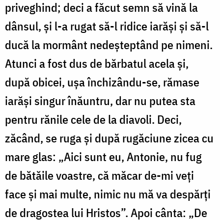
pri­veghind; deci a făcut semn să vină la
dânsul, și l-a rugat să-l ridice iarăși și să-l
ducă la mor­mânt nedeșteptând pe nimeni.
Atunci a fost dus de băr­ba­tul acela și,
după obicei, ușa închizându-se, rămase
iarăși singur înăuntru, dar nu putea sta
pentru rănile cele de la dia­voli. Deci,
zăcând, se ruga și după rugăciune zicea cu
mare glas: „Aici sunt eu, Antonie, nu fug
de bătăile voastre, că mă­car de-mi veți
face și mai multe, nimic nu mă va despărți
de dra­gostea lui Hris­tos”. Apoi cânta: „De