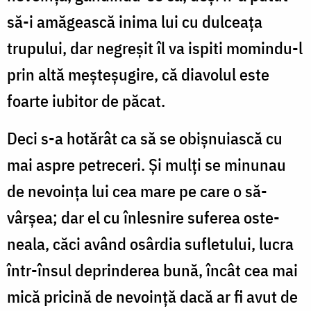
să-i amă­gească inima lui cu dul­ceața
trupului, dar ne­greșit îl va ispiti momindu-l
prin altă meșteșugire, că diavolul este
foarte iubitor de păcat.
Deci s-a hotărât ca să se obișnuiască cu
mai aspre pe­tre­­ceri. Și mulți se minunau
de nevoința lui cea mare pe care o să­
vârșea; dar el cu înlesnire suferea os­te­
neala, căci având osârdia sufletului, lucra
într-însul de­prinderea bună, încât cea mai
mică pricină de ne­voință dacă ar fi avut de