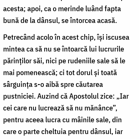
acesta; apoi, ca o merinde luând fapta
bună de la dânsul, se în­torcea acasă.
Petrecând acolo în acest chip, își iscusea
mintea ca să nu se întoarcă lui lucrurile
părinților săi, nici pe rudeniile sale să le
mai pomenească; ci tot dorul și toată
sârguința s-o aibă spre cău­tarea
pustniciei. Au­zind că Apostolul zice: „Iar
cei care nu lu­crea­ză să nu mănânce”,
pentru aceea lucra cu mâi­nile sale, din
care o parte cheltuia pentru dânsul, iar