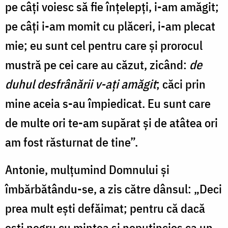
pe câți voiesc să fie în­țe­lepți, i-am amăgit;
pe câți i-am momit cu plăceri, i-am ple­cat
mie; eu sunt cel pentru care și prorocul
mustră pe cei care au căzut, zicând:
de
duhul desfrânării v-ați amăgit
; căci prin
mine aceia s-au împiedicat. Eu sunt care
de multe ori te-am supărat și de atâtea ori
am fost răsturnat de tine”.
Antonie, mulțumind Domnului și
îmbărbătându-se, a zis către dânsul: „Deci
prea mult ești defăimat; pentru că dacă
ești negru cu mintea și neputincios ca un