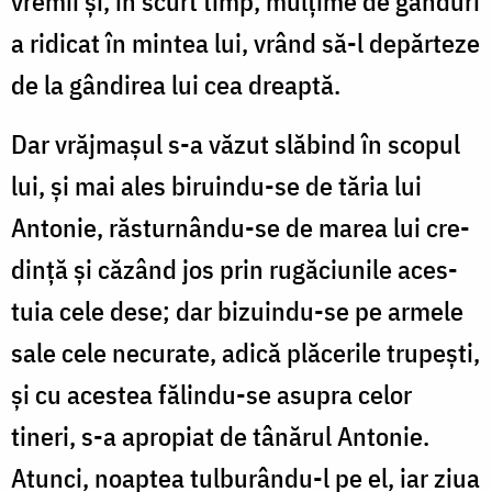
vre­mii și, în scurt timp, mulțime de gânduri
a ridicat în min­tea lui, vrând să-l de­părteze
de la gândirea lui cea dreaptă.
Dar vrăjmașul s-a văzut slăbind în scopul
lui, și mai ales bi­ruindu-se de tăria lui
Antonie, răsturnându-se de marea lui cre­
dință și căzând jos prin rugăciunile aces­
tuia cele dese; dar bizuindu-se pe armele
sale cele ne­curate, adică plăcerile trupești,
și cu acestea fălindu-se asupra celor
tineri, s-a apropiat de tânărul Antonie.
Atunci, noaptea tul­burându-l pe el, iar ziua