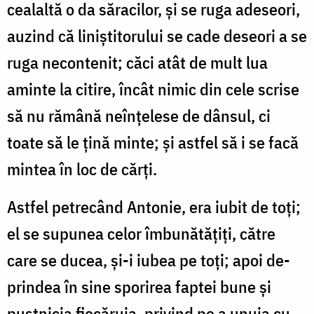
cea­laltă o da să­ra­cilor, și se ruga adeseori,
auzind că liniș­ti­to­rului se cade deseori a se
ruga necontenit; căci atât de mult lua
aminte la citire, încât nimic din cele scrise
să nu ră­mână neînțelese de dânsul, ci
toate să le țină minte; și astfel să i se facă
mintea în loc de cărți.
Astfel petrecând Antonie, era iubit de toți;
el se su­pu­nea celor îmbunătățiți, către
care se ducea, și-i iubea pe toți; apoi de­
prindea în sine sporirea faptei bune și
pust­ni­cia fiecăruia, pri­vind pe a unuia cu