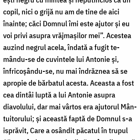
copil, nici o grijă nu am de tine de aici
înainte; căci Domnul îmi este ajutor și eu
voi privi asupra vrăj­ma­șilor mei”. Acestea
auzind negrul acela, îndată a fugit te­
mându-se de cu­vin­tele lui Antonie și,
înfrico­șân­du-se, nu mai îndrăznea să se
apropie de bărbatul acesta. Aceasta a fost
cea dintâi luptă a lui Antonie asupra
diavolului, dar mai vârtos era ajutorul Mân­
tuitorului; și această faptă de Domnul s-a
isprăvit, Care a osândit pă­ca­tul în trupul