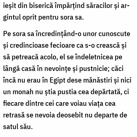
ieșit din biserică împărțind săracilor și ar­
gintul oprit pentru sora sa.
Pe sora sa încredințând-o unor cunoscute
și credin­cioase fe­cioare ca s-o crească și
să petreacă acolo, el se în­­de­letnicea pe
lângă casă în nevoințe și pustnicie; căci
încă nu erau în Egipt dese mănăstiri și nici
un monah nu știa pustia cea depăr­tată, ci
fiecare dintre cei care voiau viața cea
retrasă se nevoia deosebit nu departe de
satul său.