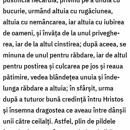
bucurie, ur­mând altuia cu rugăciunea,
altuia cu nemâncarea, iar altuia cu iubirea
de oameni, și învăța de la unul pri­ve­ghe­
rea, iar de la altul cins­tirea; după aceea, se
mi­nuna de unul pentru răbdare, iar de altul
pentru postirea și cul­carea pe jos și reaua
pă­ti­mire, vedea blândețea unuia și în­de­
lunga răbdare a altuia; în sfârșit, urma
după a tuturor bună cre­dință întru Hristos
și însemna dra­gos­tea ce aveau între dânșii
unii către cei­lalți. Astfel, plin de pildele