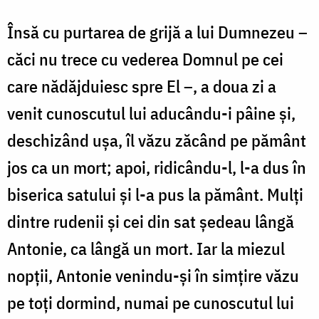
Însă cu purtarea de grijă a lui Dumnezeu –
căci nu trece cu vederea Domnul pe cei
care nădăjduiesc spre El –, a doua zi a
venit cunoscutul lui aducându-i pâine și,
des­chi­zând ușa, îl văzu zăcând pe pământ
jos ca un mort; apoi, ri­di­cându-l, l-a dus în
biserica satului și l-a pus la pământ. Mulți
dintre rudenii și cei din sat ședeau lângă
Antonie, ca lângă un mort. Iar la miezul
nopții, Antonie venindu-și în sim­țire văzu
pe toți dor­mind, numai pe cunoscutul lui