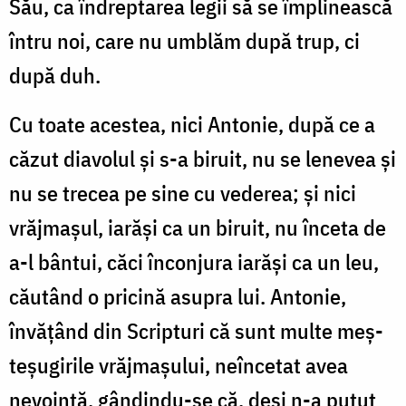
Său, ca în­dreptarea legii să se îm­pli­nească
întru noi, care nu umblăm după trup, ci
după duh.
Cu toate acestea, nici Antonie, după ce a
căzut dia­vo­lul și s-a biruit, nu se lenevea și
nu se trecea pe sine cu ve­de­rea; și nici
vrăjmașul, iarăși ca un biruit, nu înceta de
a-l bântui, căci în­conjura iarăși ca un leu,
căutând o pricină asu­pra lui. An­tonie,
învățând din Scrip­turi că sunt multe meș­
teșugirile vrăj­ma­șului, neîn­­cetat avea
nevoință, gân­din­du-se că, deși n-a putut