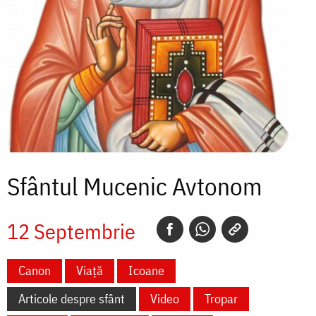
Sfântul Mucenic Avtonom
12 Septembrie
Canon
Viață
Icoane
Articole despre sfânt
Video
Tropar