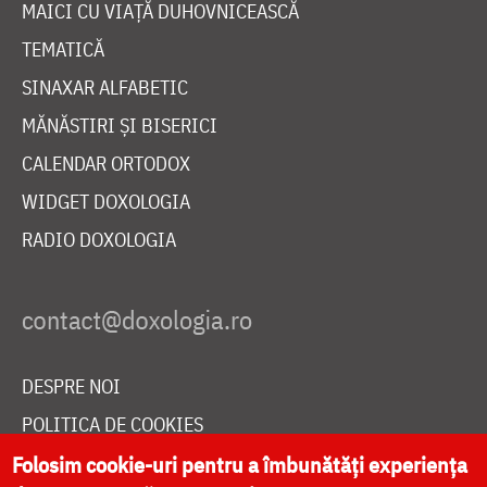
MAICI CU VIAȚĂ DUHOVNICEASCĂ
TEMATICĂ
SINAXAR ALFABETIC
MĂNĂSTIRI ȘI BISERICI
CALENDAR ORTODOX
WIDGET DOXOLOGIA
RADIO DOXOLOGIA
DESPRE NOI
POLITICA DE COOKIES
DONEAZĂ ONLINE PENTRU CATEDRALA NAȚIONALĂ
Folosim cookie-uri pentru a îmbunătăți experiența