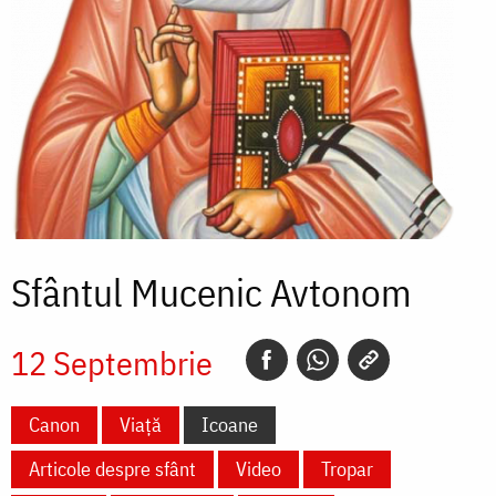
Sfântul Mucenic Avtonom
12 Septembrie
Canon
Viață
Icoane
Articole despre sfânt
Video
Tropar