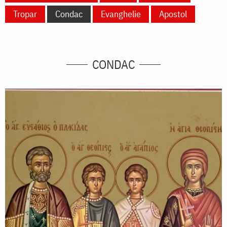
Tropar
Condac
Evanghelie
Apostol
CONDAC