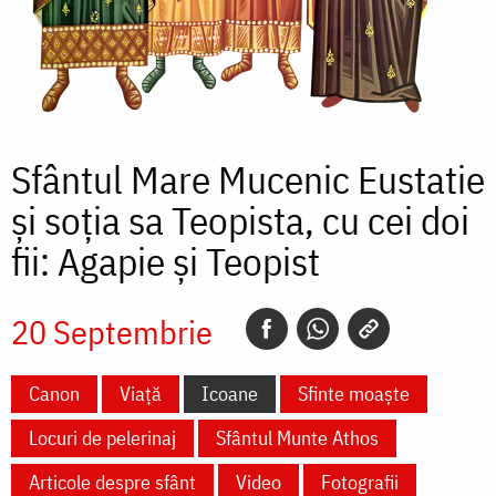
Sfântul Mare Mucenic Eustatie
și soția sa Teopista, cu cei doi
fii: Agapie și Teopist
20 Septembrie
Canon
Viață
Icoane
Sfinte moaște
Locuri de pelerinaj
Sfântul Munte Athos
Articole despre sfânt
Video
Fotografii