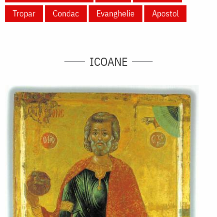
Tropar
Condac
Evanghelie
Apostol
ICOANE