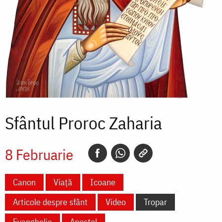
Sfântul Proroc Zaharia
8 Februarie
Canon
Viață
Icoane
Articole despre sfânt
Video
Tropar
Evanghelie
Apostol