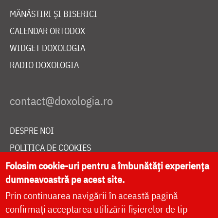
MĂNĂSTIRI ȘI BISERICI
CALENDAR ORTODOX
WIDGET DOXOLOGIA
RADIO DOXOLOGIA
DESPRE NOI
POLITICA DE COOKIES
DONEAZĂ ONLINE PENTRU CATEDRALA NAȚIONALĂ
Folosim cookie-uri pentru a îmbunătăți experiența
dumneavoastră pe acest site.
Prin continuarea navigării în această pagină
LIVE
confirmați acceptarea utilizării fișierelor de tip