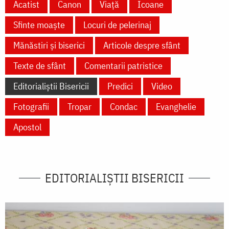
Acatist
Canon
Viață
Icoane
Sfinte moaște
Locuri de pelerinaj
Mănăstiri și biserici
Articole despre sfânt
Texte de sfânt
Comentarii patristice
Editorialiștii Bisericii
Predici
Video
Fotografii
Tropar
Condac
Evanghelie
Apostol
EDITORIALIȘTII BISERICII