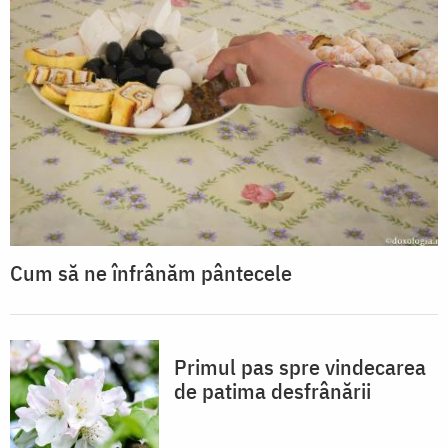
Cum să ne înfrânăm pântecele
Primul pas spre vindecarea
de patima desfrânării