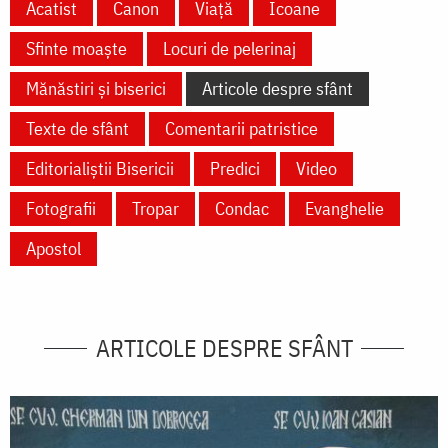
Acatist
Canon
Viață
Icoane
Sfinte moaște
Locuri de pelerinaj
Mănăstiri și biserici
Articole despre sfânt
Texte de sfânt
Comentarii patristice
Editorialiștii Bisericii
Predici
Video
Fotografii
Tropar
Condac
Evanghelie
Apostol
ARTICOLE DESPRE SFÂNT