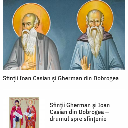
Sfinții Ioan Casian și Gherman din Dobrogea
Sfinții Gherman și Ioan
Casian din Dobrogea ‒
drumul spre sfințenie