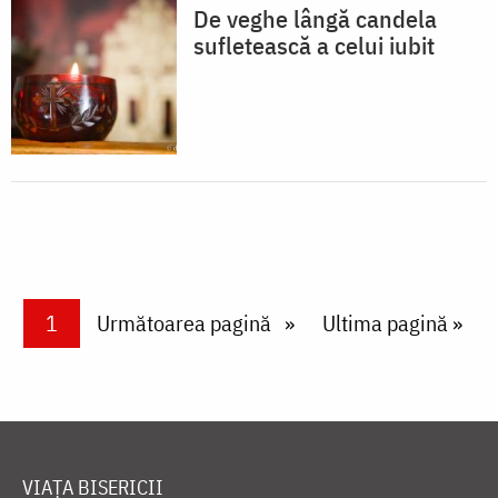
De veghe lângă candela
sufletească a celui iubit
Paginare
Current page
1
Next page
Următoarea pagină
Last page
Ultima pagină »
VIAȚA BISERICII