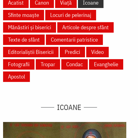
Acatist
Canon
Viață
Icoane
Sfinte moaște
Locuri de pelerinaj
Mănăstiri și biserici
Articole despre sfânt
Texte de sfânt
Comentarii patristice
Editorialiștii Bisericii
Predici
Video
Fotografii
Tropar
Condac
Evanghelie
Apostol
ICOANE