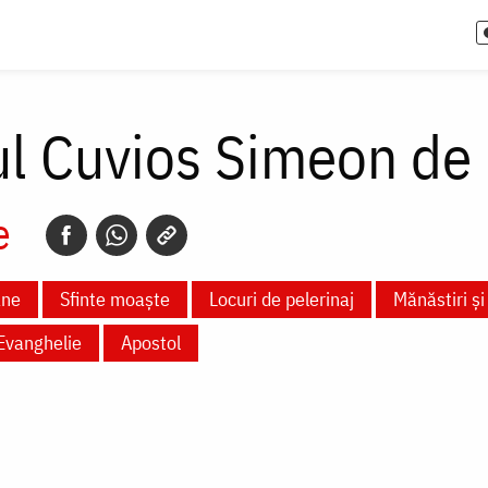
ul Cuvios Simeon de 
e
ane
Sfinte moaște
Locuri de pelerinaj
Mănăstiri și 
Evanghelie
Apostol