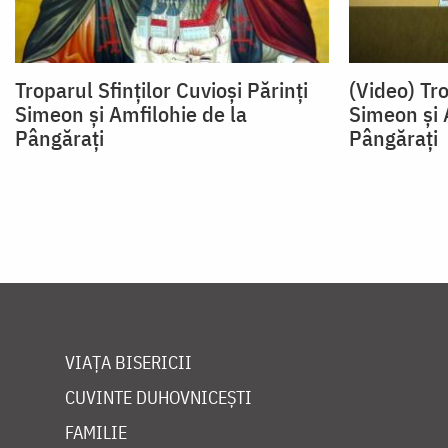
Troparul Sfinţilor Cuvioşi Părinţi
(Video) Tro
Simeon şi Amfilohie de la
Simeon și 
Pângăraţi
Pângărați
VIAȚA BISERICII
CUVINTE DUHOVNICEȘTI
FAMILIE