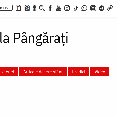
LIVE
09
la Pângărați
biserici
Articole despre sfânt
Predici
Video