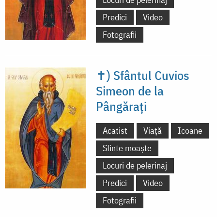
Predici
Video
Fotografii
✝) Sfântul Cuvios
Simeon de la
Pângărați
Acatist
Viață
Icoane
Sfinte moaște
Locuri de pelerinaj
Predici
Video
Fotografii