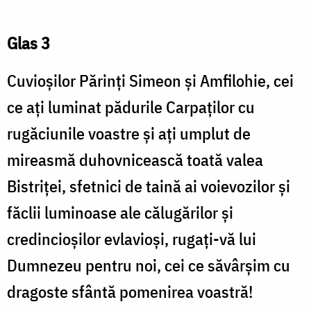
Glas 3
Cuvioşilor Părinţi Simeon şi Amfilohie, cei
ce aţi luminat pădurile Carpaţilor cu
rugăciunile voastre şi aţi umplut de
mireasmă duhovnicească toată valea
Bistriţei, sfetnici de taină ai voievozilor şi
făclii luminoase ale călugărilor şi
credincioşilor evlavioşi, rugaţi-vă lui
Dumnezeu pentru noi, cei ce săvârşim cu
dragoste sfântă pomenirea voastră!