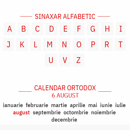
SINAXAR ALFABETIC
A
B
C
D
E
F
G
H
I
J
K
L
M
N
O
P
R
T
U
V
Z
CALENDAR ORTODOX
6 AUGUST
ianuarie
februarie
martie
aprilie
mai
iunie
iulie
august
septembrie
octombrie
noiembrie
decembrie