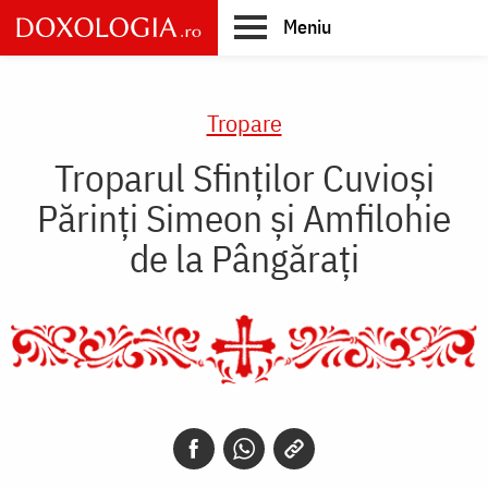
Skip
Meniu
to
main
Main
content
navigation
Tropare
Troparul Sfinţilor Cuvioşi
Părinţi Simeon şi Amfilohie
de la Pângăraţi