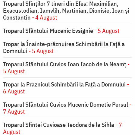
Troparul Sfinţilor 7 tineri din Efes: Maximilian,
Exacustodian, Iamvlih, Martinian, Dionisie, Ioan şi
Constantin
- 4 August
Troparul Sfântului Mucenic Evsignie
- 5 August
Tropar la Înainte-prăznuirea Schimbării la Faţă a
Domnului
- 5 August
Troparul Sfântului Cuvios Ioan Iacob de la Neamț
-
5 August
Tropar la Praznicul Schimbării la Faţă a Domnului
-
6 August
Troparul Sfântului Cuvios Mucenic Dometie Persul
-
7 August
Troparul Sfintei Cuvioase Teodora de la Sihla
- 7
August