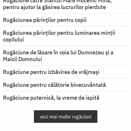
Rugăciune către Sfântul Mare Mucenic Mina,
pentru ajutor la găsirea lucrurilor pierdute
Rugăciunea părinților pentru copii
Rugăciunea părinților pentru luminarea minţii
copilului
Rugăciune de lăsare în voia lui Dumnezeu şi a
Maicii Domnului
Rugăciune pentru izbăvirea de vrăjmași
Rugăciune pentru călătorie binecuvântată
Rugăciune puternică, la vreme de ispită
vezi mai multe rugăciuni