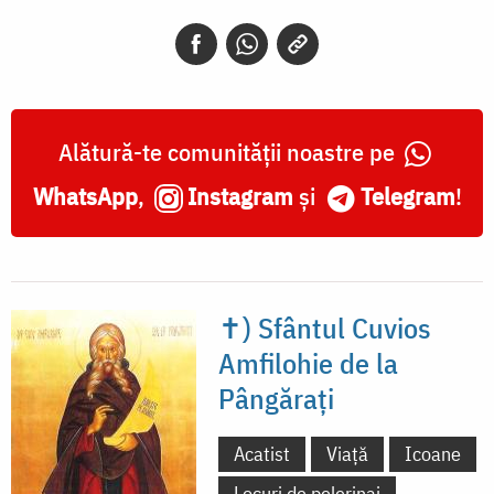
Alătură-te comunității noastre pe
WhatsApp
,
Instagram
și
Telegram
!
✝) Sfântul Cuvios
Amfilohie de la
Pângărați
Acatist
Viață
Icoane
Locuri de pelerinaj