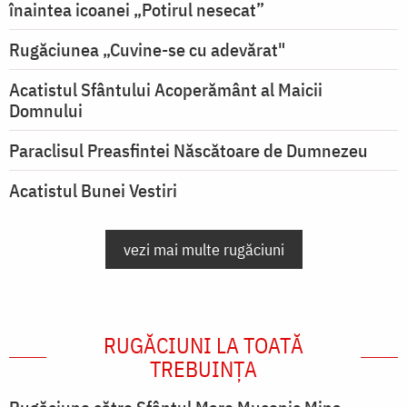
înaintea icoanei „Potirul nesecat”
Rugăciunea „Cuvine-se cu adevărat"
Acatistul Sfântului Acoperământ al Maicii
Domnului
Paraclisul Preasfintei Născătoare de Dumnezeu
Acatistul Bunei Vestiri
vezi mai multe rugăciuni
RUGĂCIUNI LA TOATĂ
TREBUINȚA