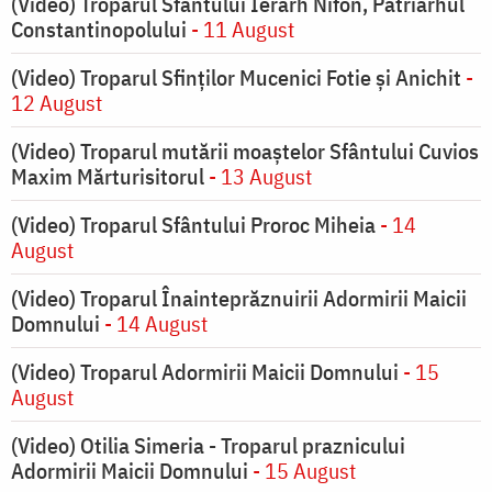
(Video) Troparul Sfântului Ierarh Nifon, Patriarhul
Constantinopolului
- 11 August
(Video) Troparul Sfinților Mucenici Fotie și Anichit
-
12 August
(Video) Troparul mutării moaștelor Sfântului Cuvios
Maxim Mărturisitorul
- 13 August
(Video) Troparul Sfântului Proroc Miheia
- 14
August
(Video) Troparul Înainteprăznuirii Adormirii Maicii
Domnului
- 14 August
(Video) Troparul Adormirii Maicii Domnului
- 15
August
(Video) Otilia Simeria - Troparul praznicului
Adormirii Maicii Domnului
- 15 August