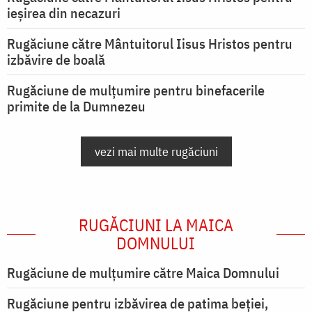
ieşirea din necazuri
Rugăciune către Mântuitorul Iisus Hristos pentru
izbăvire de boală
Rugăciune de mulțumire pentru binefacerile
primite de la Dumnezeu
vezi mai multe rugăciuni
RUGĂCIUNI LA MAICA
DOMNULUI
Rugăciune de mulţumire către Maica Domnului
Rugăciune pentru izbăvirea de patima beției,