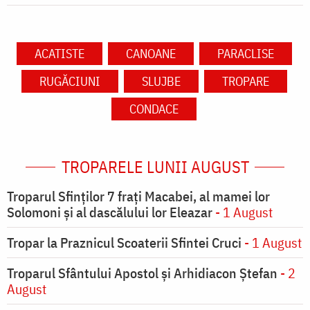
ACATISTE
CANOANE
PARACLISE
RUGĂCIUNI
SLUJBE
TROPARE
CONDACE
TROPARELE LUNII AUGUST
Troparul Sfinţilor 7 fraţi Macabei, al mamei lor
Solomoni şi al dascălului lor Eleazar
- 1 August
Tropar la Praznicul Scoaterii Sfintei Cruci
- 1 August
Troparul Sfântului Apostol și Arhidiacon Ștefan
- 2
August