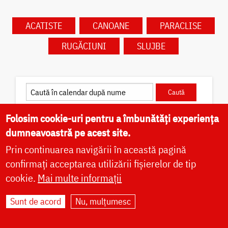
ACATISTE
CANOANE
PARACLISE
RUGĂCIUNI
SLUJBE
Caută în calendar după dată
Folosim cookie-uri pentru a îmbunătăți experiența
dumneavoastră pe acest site.
Prin continuarea navigării în această pagină
confirmați acceptarea utilizării fișierelor de tip
cookie.
Mai multe informații
(✝) Schimbarea la Față a
Sunt de acord
Nu, mulțumesc
Domnului