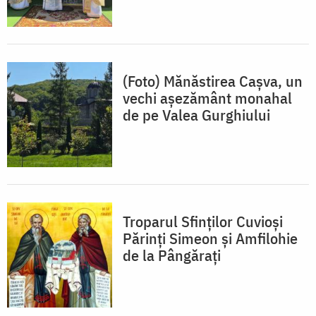
(Foto) Mănăstirea Cașva, un
vechi așezământ monahal
de pe Valea Gurghiului
Troparul Sfinţilor Cuvioşi
Părinţi Simeon şi Amfilohie
de la Pângăraţi