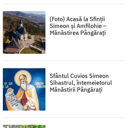
(Foto) Acasă la Sfinții
Simeon și Amfilohie –
Mănăstirea Pângărați
Sfântul Cuvios Simeon
Sihastrul, întemeietorul
Mănăstirii Pângărați