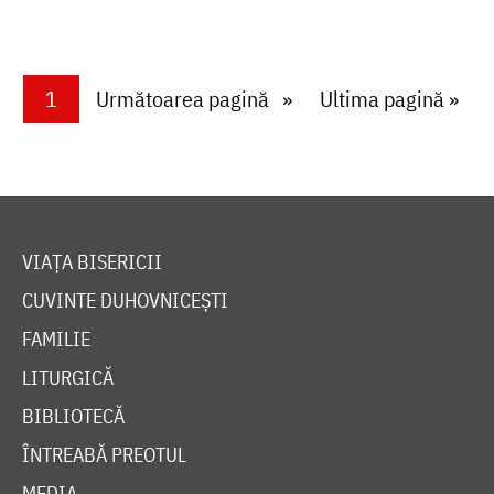
Paginare
Current page
1
Next page
Următoarea pagină
Last page
Ultima pagină »
VIAȚA BISERICII
CUVINTE DUHOVNICEȘTI
FAMILIE
LITURGICĂ
BIBLIOTECĂ
ÎNTREABĂ PREOTUL
MEDIA