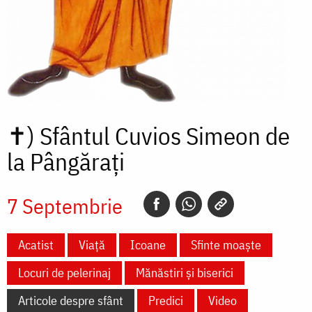
✝)
Sfântul Cuvios Simeon de
la Pângărați
7 Septembrie
Acatist
Viață
Icoane
Sfinte moaște
Locuri de pelerinaj
Mănăstiri și biserici
Articole despre sfânt
Predici
Video