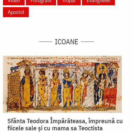
Video
Fotografii
Tropar
Evanghelie
Apostol
ICOANE
Sfânta Teodora Împărăteasa, împreună cu
fiicele sale și cu mama sa Teoctista