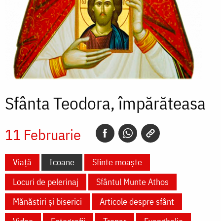
Sfânta Teodora, împărăteasa
11 Februarie
Viață
Icoane
Sfinte moaște
Locuri de pelerinaj
Sfântul Munte Athos
Mănăstiri și biserici
Articole despre sfânt