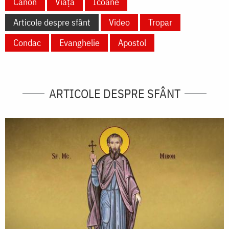
Canon
Viață
Icoane
Articole despre sfânt
Video
Tropar
Condac
Evanghelie
Apostol
ARTICOLE DESPRE SFÂNT