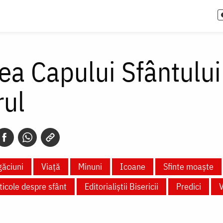
ea Capului Sfântului
rul
ăciuni
Viață
Minuni
Icoane
Sfinte moaște
ticole despre sfânt
Editorialiștii Bisericii
Predici