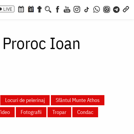
LIVE
07
 Proroc Ioan
Locuri de pelerinaj
Sfântul Munte Athos
Video
Fotografii
Tropar
Condac