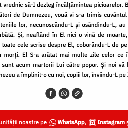
vrednic să-I dezleg încălţămintea picioarelor. Băr
ători de Dumnezeu, vouă vi s-a trimis cuvântul 
teniile lor, necunoscându-L şi osândindu-L, au î
mbătă. Şi, neaflând în El nici o vină de moarte,
 toate cele scrise despre El, coborându-L de p
 morţi. El S-a arătat mai multe zile celor ce 
e sunt acum martorii Lui către popor. Şi noi vă
zeu a împlinit-o cu noi, copiii lor, înviindu-L pe 
nității noastre pe
WhatsApp
,
Instagram