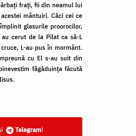
baţi fraţi, fii din neamul lui
acestei mântuiri. Căci cei ce
mplinit glasurile proorocilor,
 au cerut de la Pilat ca să-L
e cruce, L-au pus în mormânt.
împreună cu El s-au suit din
 binevestim făgăduinţa făcută
Iisus.
și
Telegram
!