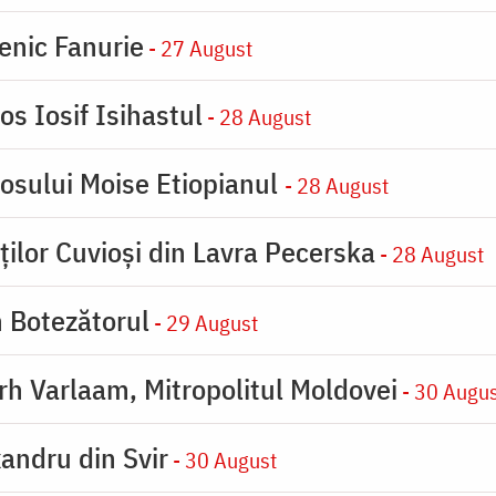
enic Fanurie
- 27 August
os Iosif Isihastul
- 28 August
iosului Moise Etiopianul
- 28 August
ților Cuvioși din Lavra Pecerska
- 28 August
n Botezătorul
- 29 August
arh Varlaam, Mitropolitul Moldovei
- 30 Augu
xandru din Svir
- 30 August