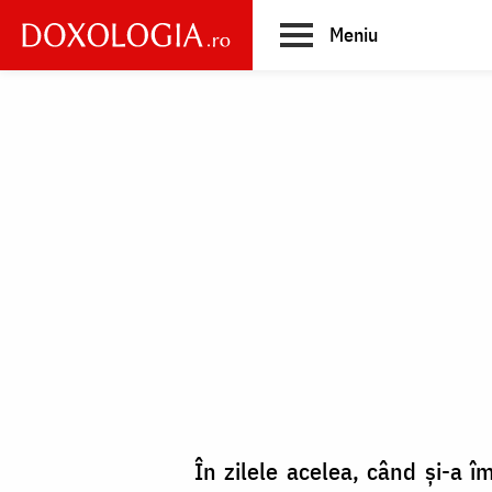
Skip
Meniu
to
main
Main
content
navigation
În zilele acelea, când şi-a îm