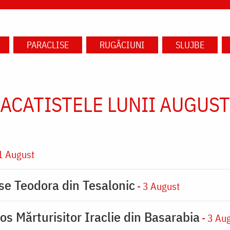
PARACLISE
RUGĂCIUNI
SLUJBE
ACATISTELE LUNII AUGUST
1 August
ase Teodora din Tesalonic
- 3 August
os Mărturisitor Iraclie din Basarabia
- 3 Au