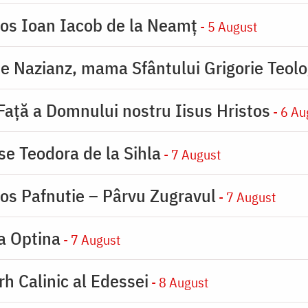
ios Ioan Iacob de la Neamț
- 5 August
de Nazianz, mama Sfântului Grigorie Teolo
 Faţă a Domnului nostru Iisus Hristos
- 6 Au
se Teodora de la Sihla
- 7 August
ios Pafnutie – Pârvu Zugravul
- 7 August
la Optina
- 7 August
rh Calinic al Edessei
- 8 August