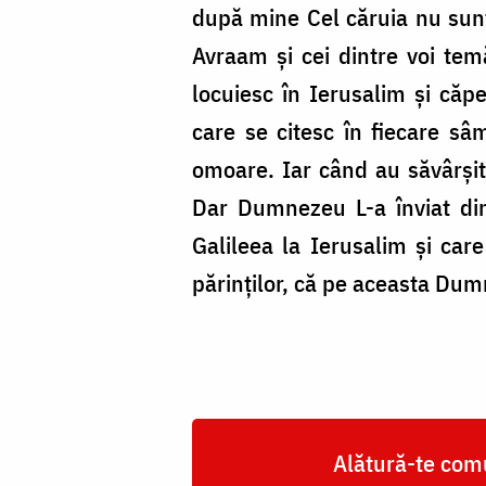
după mine Cel căruia nu sunt 
Avraam şi cei dintre voi tem
locuiesc în Ierusalim şi căpe
care se citesc în fiecare sâ
omoare. Iar când au săvârşit
Dar Dumnezeu L-a înviat din
Galileea la Ierusalim şi car
părinţilor, că pe aceasta Dumne
Alătură-te comu