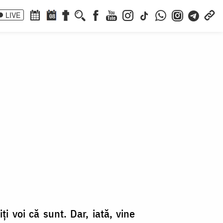
LIVE
08
3
ţi voi că sunt. Dar, iată, vine