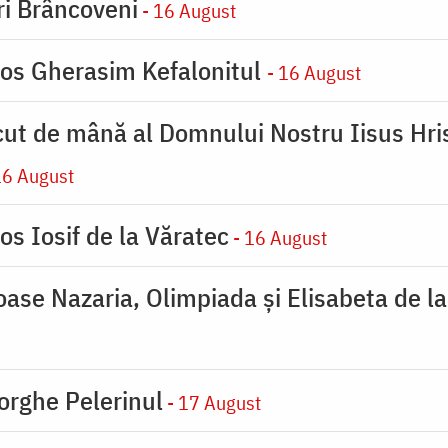
iri Brâncoveni
- 16 August
ios Gherasim Kefalonitul
- 16 August
cut de mână al Domnului Nostru Iisus Hris
16 August
os Iosif de la Văratec
- 16 August
ioase Nazaria, Olimpiada și Elisabeta de l
orghe Pelerinul
- 17 August