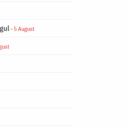
gul
- 5 August
gust