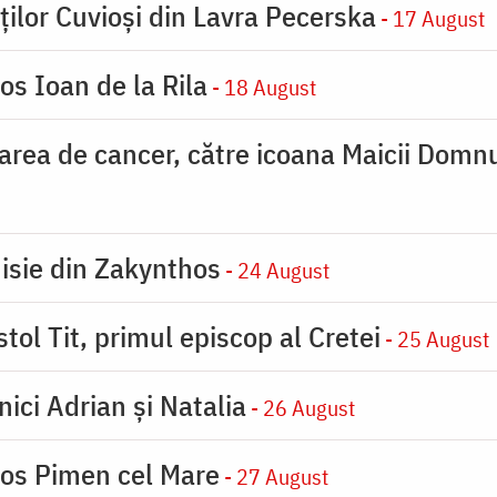
ților Cuvioși din Lavra Pecerska
- 17 August
os Ioan de la Rila
- 18 August
carea de cancer, către icoana Maicii Dom
nisie din Zakynthos
- 24 August
tol Tit, primul episcop al Cretei
- 25 August
nici Adrian și Natalia
- 26 August
ios Pimen cel Mare
- 27 August