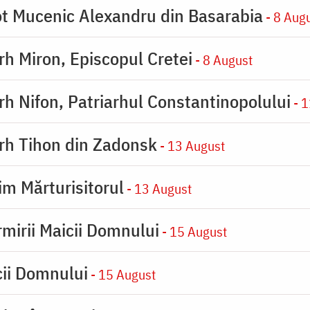
eot Mucenic Alexandru din Basarabia
- 8 Aug
arh Miron, Episcopul Cretei
- 8 August
arh Nifon, Patriarhul Constantinopolului
- 1
arh Tihon din Zadonsk
- 13 August
im Mărturisitorul
- 13 August
rmirii Maicii Domnului
- 15 August
cii Domnului
- 15 August