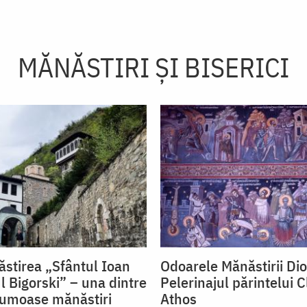
MĂNĂSTIRI ȘI BISERICI
ăstirea „Sfântul Ioan
Odoarele Mănăstirii Dio
l Bigorski” – una dintre
Pelerinajul părintelui C
rumoase mănăstiri
Athos