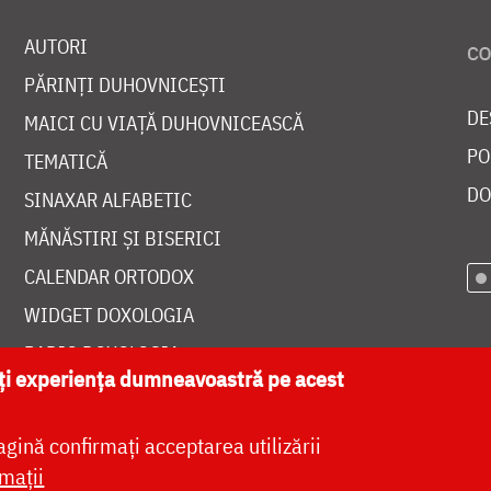
AUTORI
PĂRINȚI DUHOVNICEȘTI
DE
MAICI CU VIAȚĂ DUHOVNICEASCĂ
PO
TEMATICĂ
DO
SINAXAR ALFABETIC
MĂNĂSTIRI ȘI BISERICI
CALENDAR ORTODOX
WIDGET DOXOLOGIA
RADIO DOXOLOGIA
ăți experiența dumneavoastră pe acest
agină confirmați acceptarea utilizării
mații
at de
DOXOLOGIA MEDIA
, Arhiepiscopia Iașilor | 