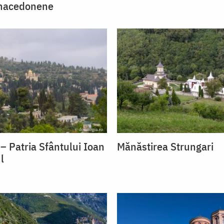
macedonene
– Patria Sfântului Ioan
Mănăstirea Strungari
l