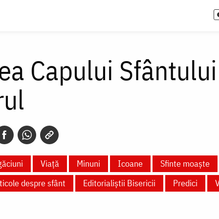
ea Capului Sfântului
rul
ăciuni
Viață
Minuni
Icoane
Sfinte moaște
ticole despre sfânt
Editorialiștii Bisericii
Predici