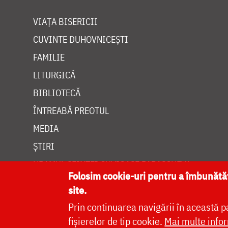
VIAȚA BISERICII
CUVINTE DUHOVNICEȘTI
FAMILIE
LITURGICĂ
BIBLIOTECĂ
ÎNTREABĂ PREOTUL
MEDIA
ȘTIRI
HRAMUL SFINTEI CUVIOASE PARASCHEVA
Folosim cookie-uri pentru a îmbunăt
site.
Prin continuarea navigării în această p
fișierelor de tip cookie.
Mai multe infor
Site dezvolt