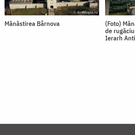
Mănăstirea Bârnova
(Foto) Măn
de rugăciu
Ierarh Ant
Paginare