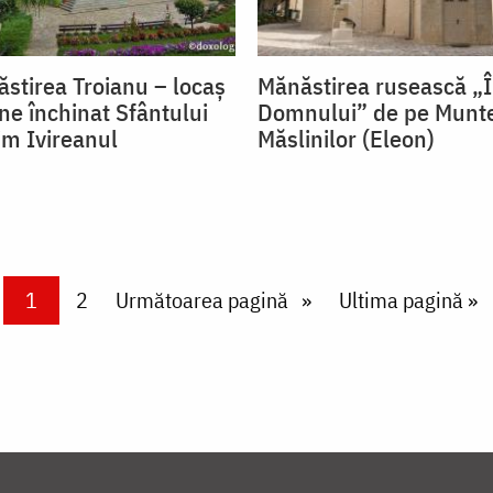
ăstirea Troianu – locaș
Mănăstirea rusească „Î
ne închinat Sfântului
Domnului” de pe Munt
im Ivireanul
Măslinilor (Eleon)
Current page
1
Page
2
Next page
Următoarea pagină
Last page
Ultima pagină »