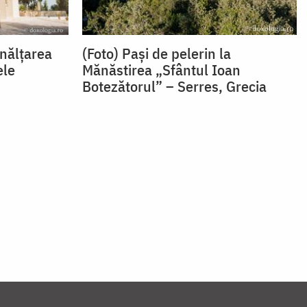
nălţarea
(Foto) Paşi de pelerin la
ele
Mănăstirea „Sfântul Ioan
Botezătorul” – Serres, Grecia