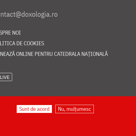
SPRE NOI
LITICA DE COOKIES
NEAZĂ ONLINE PENTRU CATEDRALA NAȚIONALĂ
LIVE
Sunt de acord
Nu, mulțumesc
©
doxologia.ro