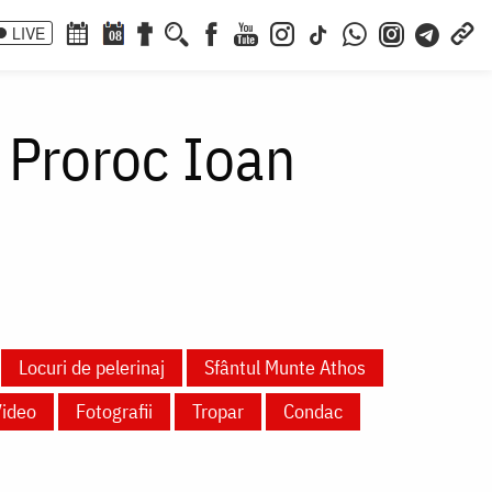
LIVE
08
 Proroc Ioan
Locuri de pelerinaj
Sfântul Munte Athos
Video
Fotografii
Tropar
Condac