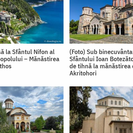
ă la Sfântul Nifon al
(Foto) Sub binecuvânta
opolului – Mănăstirea
Sfântului Ioan Botezăto
Athos
de tihnă la mănăstirea 
Akritohori