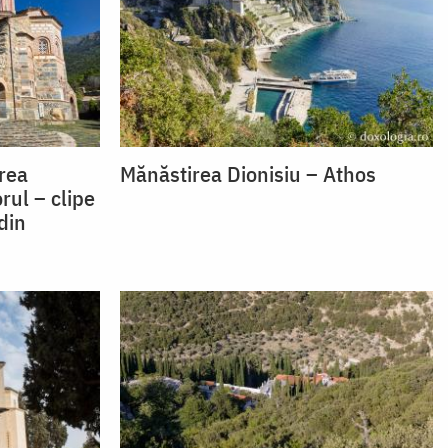
rea
Mănăstirea Dionisiu – Athos
rul – clipe
din