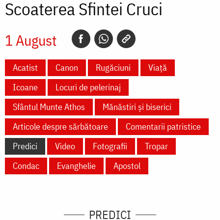
Scoaterea Sfintei Cruci
1 August
Acatist
Canon
Rugăciuni
Viață
Icoane
Locuri de pelerinaj
Sfântul Munte Athos
Mănăstiri și biserici
Articole despre sărbătoare
Comentarii patristice
Predici
Video
Fotografii
Tropar
Condac
Evanghelie
Apostol
PREDICI