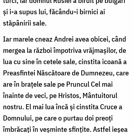
turci, iar domnul Rusiei a biruit pe bulgari
și i-a supus lui, făcându-i birnici ai
stăpânirii sale.
Iar marele cneaz Andrei avea obicei, când
mergea la război împotriva vrăjmașilor, de
lua cu sine în cetele sale, cinstita icoană a
Preasfintei Născătoare de Dumnezeu, care
are în brațele sale pe Pruncul Cel mai
înainte de veci, pe Hristos, Mântuitorul
nostru. El mai lua încă și cinstita Cruce a
Domnului, pe care o purtau doi preoți
îmbrăcați în veșminte sfințite. Astfel ieșea