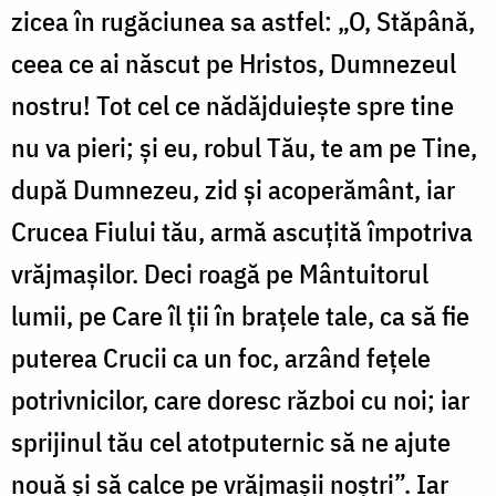
zicea în rugăciunea sa astfel: „O, Stăpână,
ceea ce ai născut pe Hristos, Dumnezeul
nostru! Tot cel ce nădăjduiește spre tine
nu va pieri; și eu, robul Tău, te am pe Tine,
după Dumnezeu, zid și acoperământ, iar
Crucea Fiului tău, armă ascuțită împotriva
vrăjmașilor. Deci roagă pe Mântuitorul
lumii, pe Care îl ții în brațele tale, ca să fie
puterea Crucii ca un foc, arzând fețele
potrivnicilor, care doresc război cu noi; iar
sprijinul tău cel atotputernic să ne ajute
nouă și să calce pe vrăjmașii noștri”. Iar