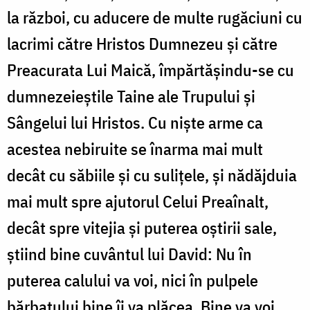
la război, cu aducere de multe rugăciuni cu
lacrimi către Hristos Dumnezeu și către
Preacurata Lui Maică, împărtășindu-se cu
dumnezeieștile Taine ale Trupului și
Sângelui lui Hristos. Cu niște arme ca
acestea nebiruite se înarma mai mult
decât cu săbiile și cu sulițele, și nădăjduia
mai mult spre ajutorul Celui Preaînalt,
decât spre vitejia și puterea oștirii sale,
știind bine cuvântul lui David: Nu în
puterea calului va voi, nici în pulpele
bărbatului bine îi va plăcea. Bine va voi