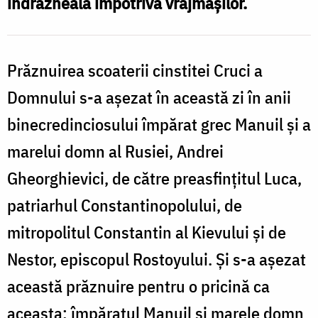
îndrăzneală împotriva vrăjmașilor.
Prăznuirea scoaterii cinstitei Cruci a
Domnului s-a așezat în această zi în anii
binecredinciosului împărat grec Manuil și a
marelui domn al Rusiei, Andrei
Gheorghievici, de către preasfințitul Luca,
patriarhul Constantinopolului, de
mitropolitul Constantin al Kievului și de
Nestor, episcopul Rostoyului. Și s-a așezat
această prăznuire pentru o pricină ca
aceasta: împăratul Manuil și marele domn