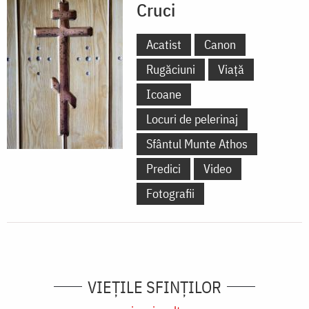
Cruci
Acatist
Canon
Rugăciuni
Viață
Icoane
Locuri de pelerinaj
Sfântul Munte Athos
Predici
Video
Fotografii
VIEŢILE SFINŢILOR