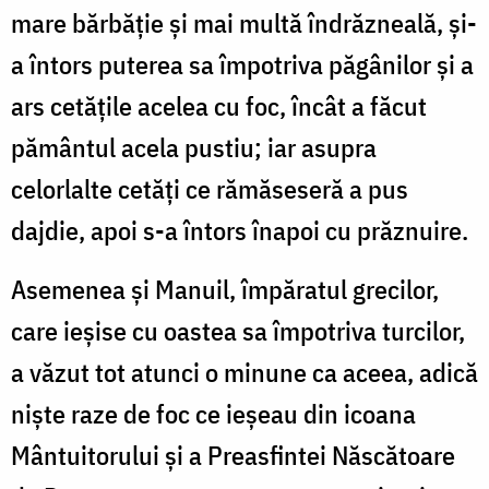
mare bărbăție și mai multă îndrăzneală, și-
a întors puterea sa împotriva păgânilor și a
ars cetățile acelea cu foc, încât a făcut
pământul acela pustiu; iar asupra
celorlalte cetăți ce rămăseseră a pus
dajdie, apoi s-a întors înapoi cu prăznuire.
Asemenea și Manuil, împăratul grecilor,
care ieșise cu oastea sa împotriva turcilor,
a văzut tot atunci o minune ca aceea, adică
niște raze de foc ce ieșeau din icoana
Mântuitorului și a Preasfintei Născătoare