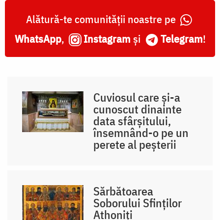
Alătură-te comunității noastre pe
WhatsApp
,
Instagram
și
Telegram
!
Cuviosul care și-a
cunoscut dinainte
data sfârșitului,
însemnând-o pe un
perete al peșterii
Sărbătoarea
Soborului Sfinților
Athoniți