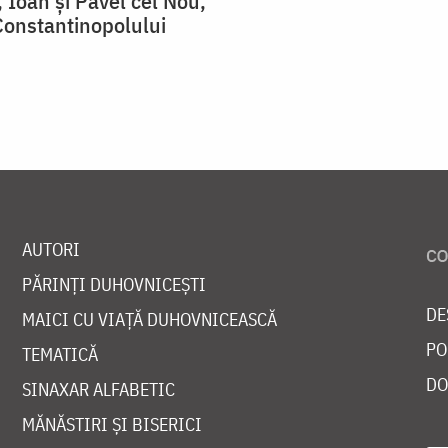
 Ioan şi Pavel cel Nou,
 Constantinopolului
AUTORI
PĂRINȚI DUHOVNICEȘTI
DE
MAICI CU VIAȚĂ DUHOVNICEASCĂ
PO
TEMATICĂ
DO
SINAXAR ALFABETIC
MĂNĂSTIRI ȘI BISERICI