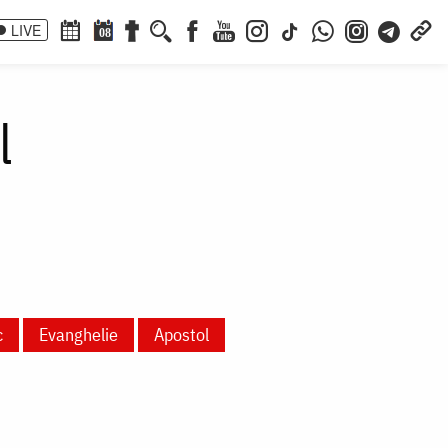
LIVE
08
l
c
Evanghelie
Apostol