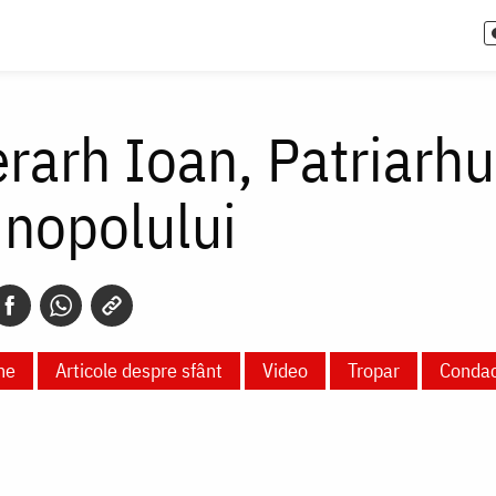
erarh Ioan, Patriarhu
inopolului
ne
Articole despre sfânt
Video
Tropar
Conda