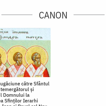
CANON
ugăciune către Sfântul
ntemergătorul şi
l Domnului la
 Sfinţilor Ierarhi