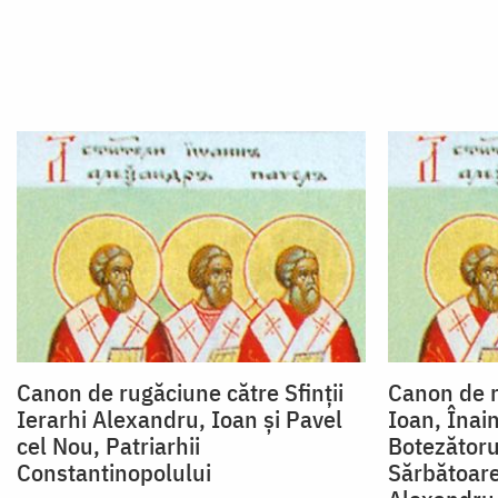
Canon de rugăciune către Sfinţii
Canon de r
Ierarhi Alexandru, Ioan şi Pavel
Ioan, Înai
cel Nou, Patriarhii
Botezătoru
Constantinopolului
Sărbătoarea