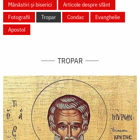
Mănăstiri și biserici
Articole despre sfânt
Fotografii
Tropar
Condac
Evanghelie
Apostol
TROPAR