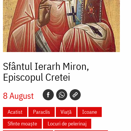
Sfântul Ierarh Miron,
Episcopul Cretei
8 August
Acatist
Paraclis
Viață
Icoane
Sfinte moaște
Locuri de pelerinaj