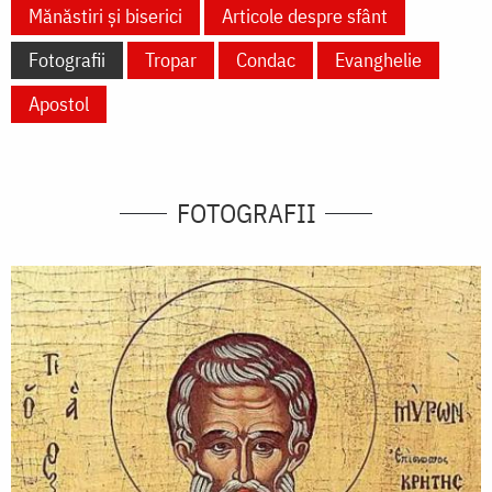
Mănăstiri și biserici
Articole despre sfânt
Fotografii
Tropar
Condac
Evanghelie
Apostol
FOTOGRAFII