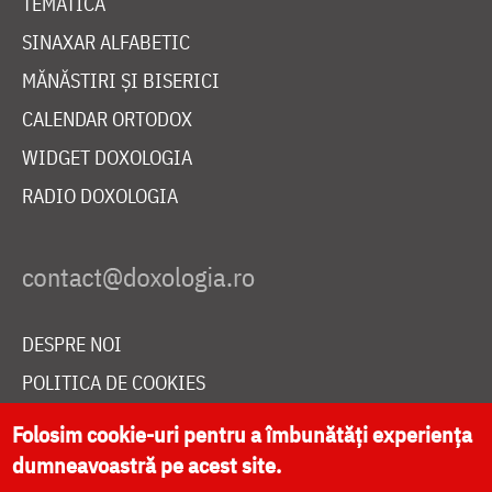
TEMATICĂ
SINAXAR ALFABETIC
MĂNĂSTIRI ȘI BISERICI
CALENDAR ORTODOX
WIDGET DOXOLOGIA
RADIO DOXOLOGIA
DESPRE NOI
POLITICA DE COOKIES
DONEAZĂ ONLINE PENTRU CATEDRALA NAȚIONALĂ
Folosim cookie-uri pentru a îmbunătăți experiența
dumneavoastră pe acest site.