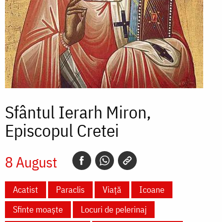
Sfântul Ierarh Miron,
Episcopul Cretei
8 August
Acatist
Paraclis
Viață
Icoane
Sfinte moaște
Locuri de pelerinaj