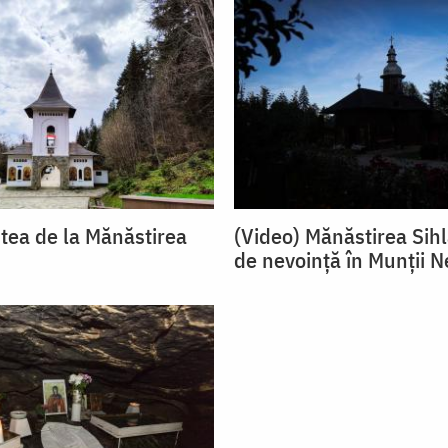
ștea de la Mănăstirea
(Video) Mănăstirea Sih
de nevoință în Munții 