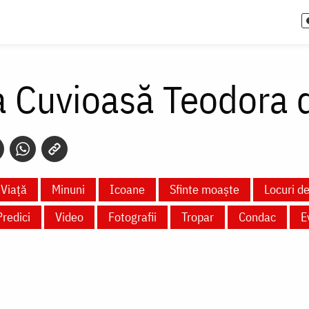
a Cuvioasă Teodora d
Viață
Minuni
Icoane
Sfinte moaște
Locuri de
Predici
Video
Fotografii
Tropar
Condac
E