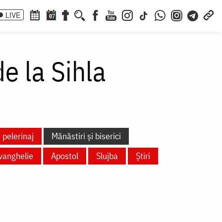
LIVE
07
e la Sihla
 pelerinaj
Mănăstiri și biserici
vanghelie
Apostol
Slujba
Știri