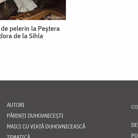
 de pelerin la Peştera
dora de la Sihla
AUTORI
PĂRINȚI DUHOVNICEȘTI
DE
MAICI CU VIAȚĂ DUHOVNICEASCĂ
PO
TEMATICĂ