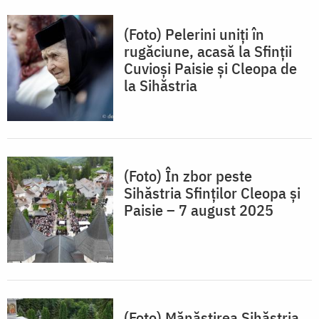
(Foto) Pelerini uniți în
rugăciune, acasă la Sfinții
Cuvioși Paisie și Cleopa de
la Sihăstria
(Foto) În zbor peste
Sihăstria Sfinților Cleopa și
Paisie – 7 august 2025
(Foto) Mănăstirea Sihăstria