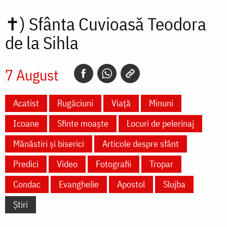
✝)
Sfânta Cuvioasă Teodora
de la Sihla
7 August
Acatist
Rugăciuni
Viață
Minuni
Icoane
Sfinte moaște
Locuri de pelerinaj
Mănăstiri și biserici
Articole despre sfânt
Predici
Video
Fotografii
Tropar
Condac
Evanghelie
Apostol
Slujba
Știri