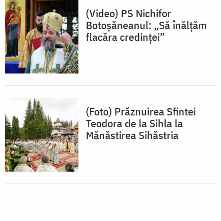
(Video) PS Nichifor
Botoșăneanul: „Să înălțăm
flacăra credinței”
(Foto) Prăznuirea Sfintei
Teodora de la Sihla la
Mănăstirea Sihăstria