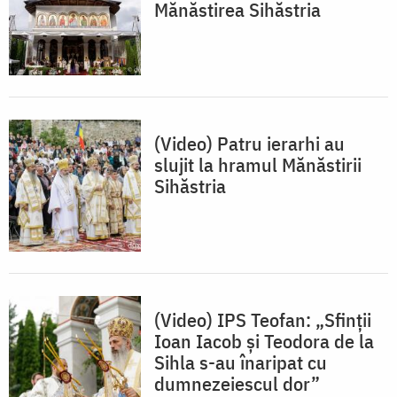
Mănăstirea Sihăstria
(Video) Patru ierarhi au
slujit la hramul Mănăstirii
Sihăstria
(Video) IPS Teofan: „Sfinții
Ioan Iacob și Teodora de la
Sihla s-au înaripat cu
dumnezeiescul dor”