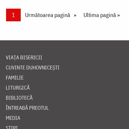
Paginare
Current page
1
Next page
Următoarea pagină
Last page
Ultima pagină »
VIAȚA BISERICII
CUVINTE DUHOVNICEȘTI
FAMILIE
LITURGICĂ
BIBLIOTECĂ
ÎNTREABĂ PREOTUL
MEDIA
ȘTIRI