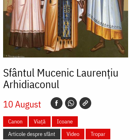
Sfântul Mucenic Laurențiu
Arhidiaconul
10 August
Canon
Viață
Icoane
Articole despre sfânt
Video
Tropar