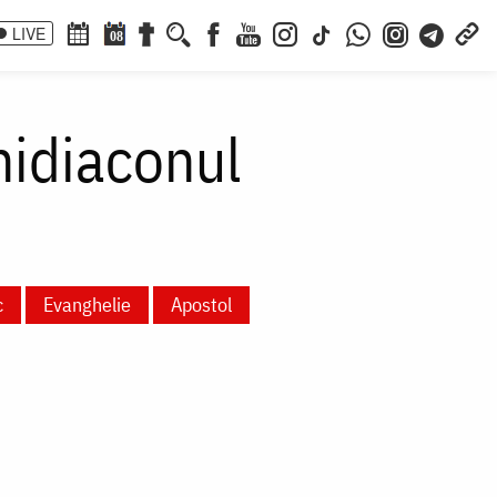
LIVE
08
hidiaconul
c
Evanghelie
Apostol