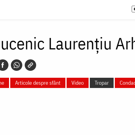
ucenic Laurențiu Ar
ne
Articole despre sfânt
Video
Tropar
Conda