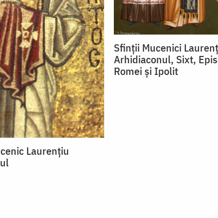
Sfinții Mucenici Lauren
Arhidiaconul, Sixt, Epi
Romei și Ipolit
cenic Laurențiu
ul