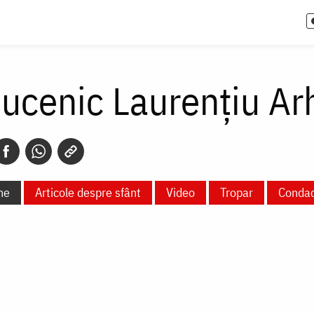
ucenic Laurențiu Ar
ne
Articole despre sfânt
Video
Tropar
Conda