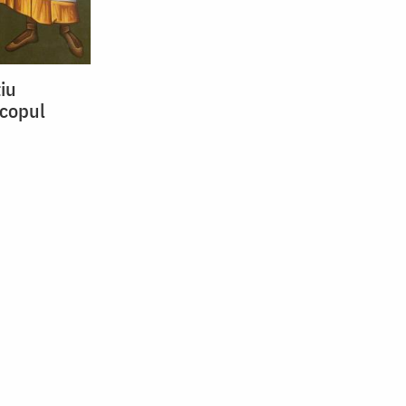
țiu
scopul