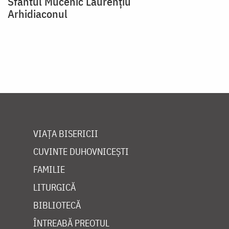
Sfântul Mucenic Laurențiu
Arhidiaconul
VIAȚA BISERICII
CUVINTE DUHOVNICEȘTI
FAMILIE
LITURGICĂ
BIBLIOTECĂ
ÎNTREABĂ PREOTUL