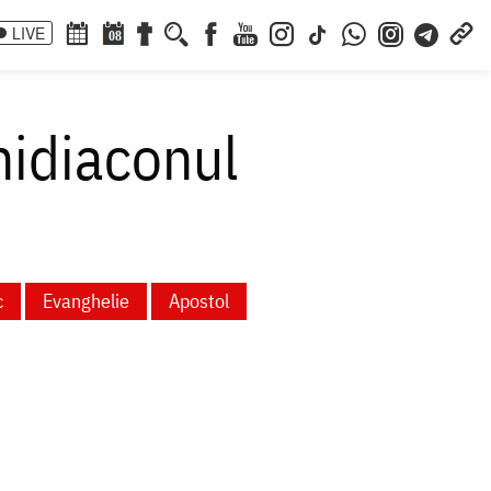
LIVE
08
hidiaconul
c
Evanghelie
Apostol