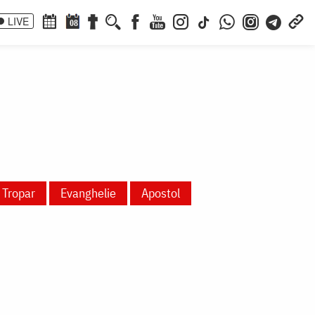
LIVE
08
Tropar
Evanghelie
Apostol