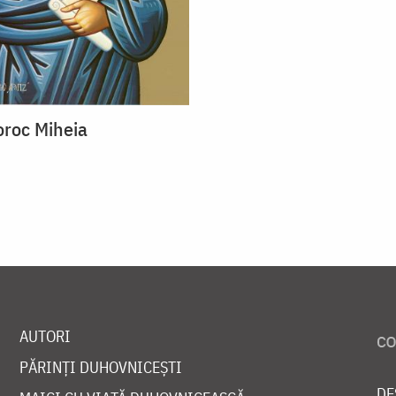
oroc Miheia
AUTORI
PĂRINȚI DUHOVNICEȘTI
DE