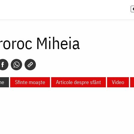
roroc Miheia
ne
Sfinte moaște
Articole despre sfânt
Video