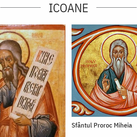
ICOANE
Sfântul Proroc Miheia