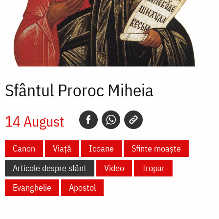
Sfântul Proroc Miheia
14 August
Canon
Viață
Icoane
Sfinte moaște
Articole despre sfânt
Video
Tropar
Evanghelie
Apostol