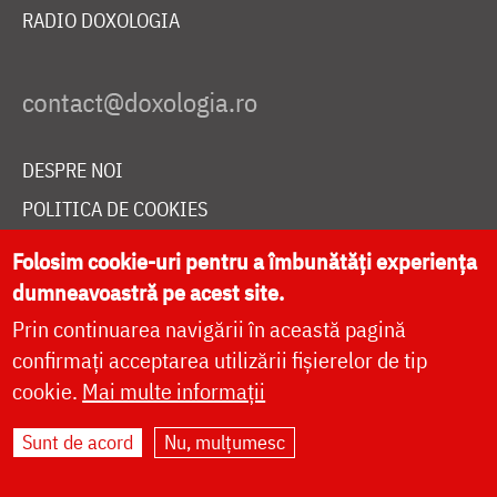
RADIO DOXOLOGIA
DESPRE NOI
POLITICA DE COOKIES
DONEAZĂ ONLINE PENTRU CATEDRALA NAȚIONALĂ
Folosim cookie-uri pentru a îmbunătăți experiența
dumneavoastră pe acest site.
Prin continuarea navigării în această pagină
LIVE
confirmați acceptarea utilizării fișierelor de tip
cookie.
Mai multe informații
Site dezvoltat de
DOXOLOGIA MEDIA
,
Sunt de acord
Nu, mulțumesc
Arhiepiscopia Iașilor | ©
doxologia.ro