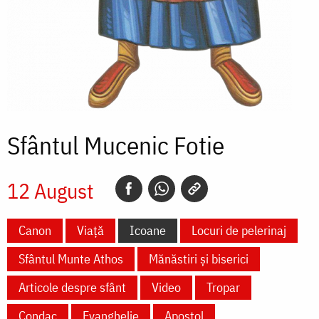
Sfântul Mucenic Fotie
12 August
Canon
Viață
Icoane
Locuri de pelerinaj
Sfântul Munte Athos
Mănăstiri și biserici
Articole despre sfânt
Video
Tropar
Condac
Evanghelie
Apostol