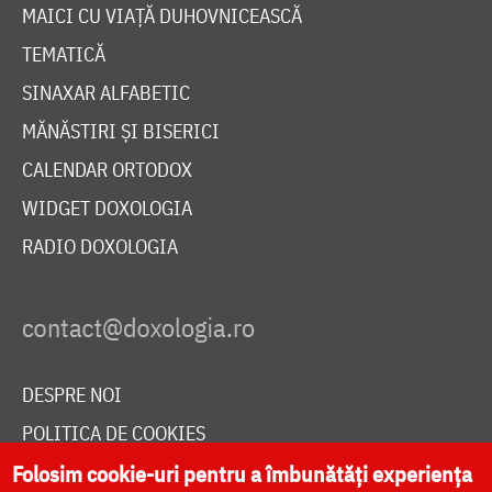
MAICI CU VIAȚĂ DUHOVNICEASCĂ
TEMATICĂ
SINAXAR ALFABETIC
MĂNĂSTIRI ȘI BISERICI
CALENDAR ORTODOX
WIDGET DOXOLOGIA
RADIO DOXOLOGIA
DESPRE NOI
POLITICA DE COOKIES
DONEAZĂ ONLINE PENTRU CATEDRALA NAȚIONALĂ
Folosim cookie-uri pentru a îmbunătăți experiența