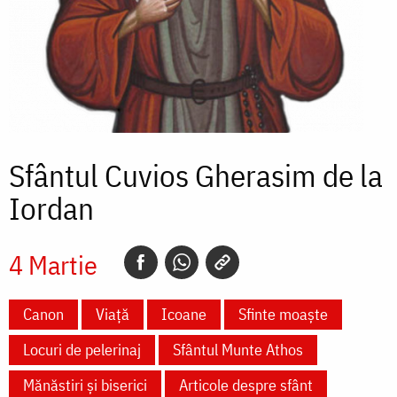
Sfântul Cuvios Gherasim de la
Iordan
4 Martie
Canon
Viață
Icoane
Sfinte moaște
Locuri de pelerinaj
Sfântul Munte Athos
Mănăstiri și biserici
Articole despre sfânt