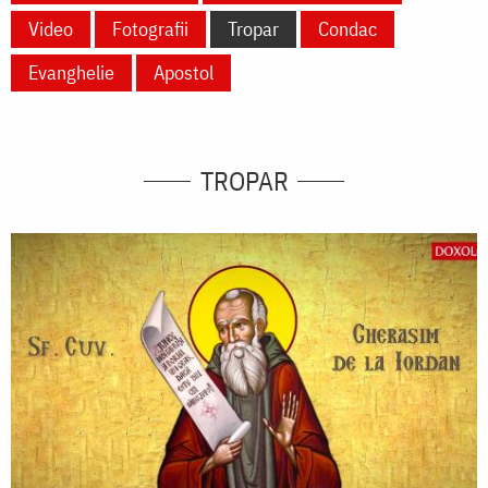
Video
Fotografii
Tropar
Condac
Evanghelie
Apostol
TROPAR