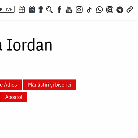
LIVE
09
a Iordan
te Athos
Mănăstiri și biserici
Apostol