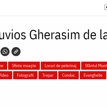
uvios Gherasim de l
ne
Sfinte moaște
Locuri de pelerinaj
Sfântul Mun
Video
Fotografii
Tropar
Condac
Evanghelie