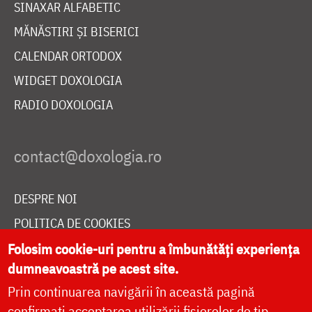
SINAXAR ALFABETIC
MĂNĂSTIRI ȘI BISERICI
CALENDAR ORTODOX
WIDGET DOXOLOGIA
RADIO DOXOLOGIA
DESPRE NOI
POLITICA DE COOKIES
DONEAZĂ ONLINE PENTRU CATEDRALA NAȚIONALĂ
Folosim cookie-uri pentru a îmbunătăți experiența
dumneavoastră pe acest site.
Prin continuarea navigării în această pagină
LIVE
confirmați acceptarea utilizării fișierelor de tip