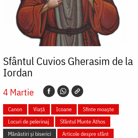
Sfântul Cuvios Gherasim de la
Iordan
4 Martie
Canon
Viață
Icoane
Sfinte moaște
Locuri de pelerinaj
Sfântul Munte Athos
Mănăstiri și biserici
Articole despre sfânt