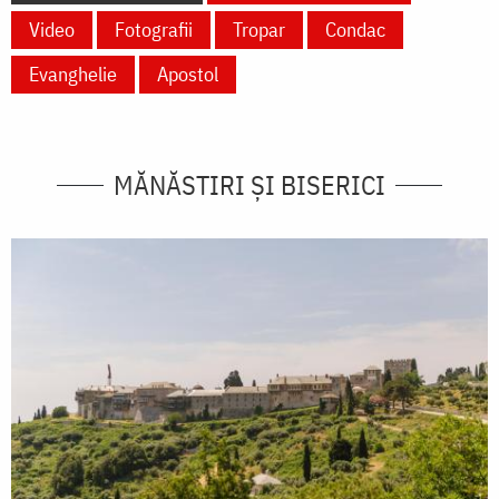
Video
Fotografii
Tropar
Condac
Evanghelie
Apostol
MĂNĂSTIRI ȘI BISERICI