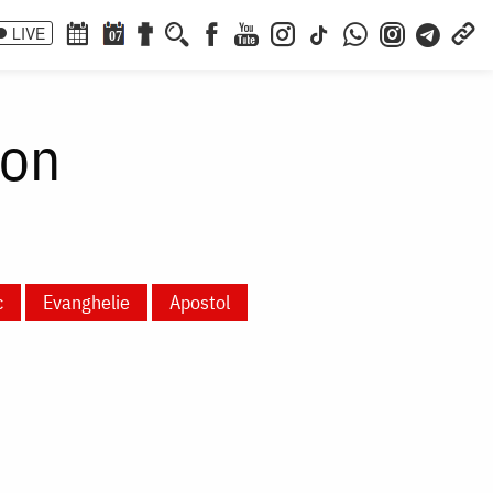
LIVE
07
eon
c
Evanghelie
Apostol