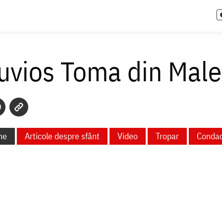
Cuvios Toma din Mal
ne
Articole despre sfânt
Video
Tropar
Conda