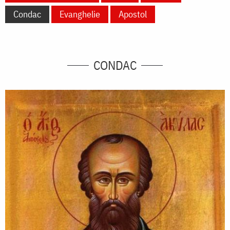
Condac
Evanghelie
Apostol
CONDAC