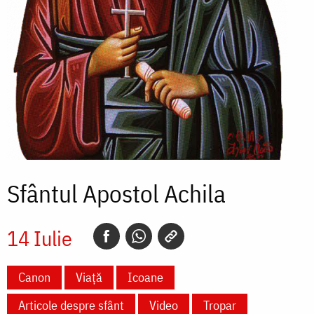
Sfântul Apostol Achila
14 Iulie
Canon
Viață
Icoane
Articole despre sfânt
Video
Tropar