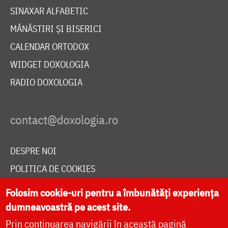
SINAXAR ALFABETIC
MĂNĂSTIRI ȘI BISERICI
CALENDAR ORTODOX
WIDGET DOXOLOGIA
RADIO DOXOLOGIA
DESPRE NOI
POLITICA DE COOKIES
DONEAZĂ ONLINE PENTRU CATEDRALA NAȚIONALĂ
Folosim cookie-uri pentru a îmbunătăți experiența
dumneavoastră pe acest site.
Prin continuarea navigării în această pagină
LIVE