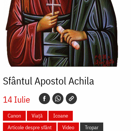
Sfântul Apostol Achila
14 Iulie
Canon
Viață
Icoane
Articole despre sfânt
Video
Tropar