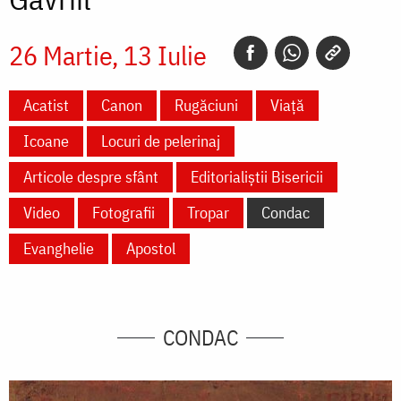
26 Martie
13 Iulie
Acatist
Canon
Rugăciuni
Viață
Icoane
Locuri de pelerinaj
Articole despre sfânt
Editorialiștii Bisericii
Video
Fotografii
Tropar
Condac
Evanghelie
Apostol
CONDAC