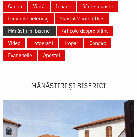
Canon
Viață
Icoane
Sfinte moaște
Locuri de pelerinaj
Sfântul Munte Athos
Mănăstiri și biserici
Articole despre sfânt
Video
Fotografii
Tropar
Condac
Evanghelie
Apostol
MĂNĂSTIRI ȘI BISERICI