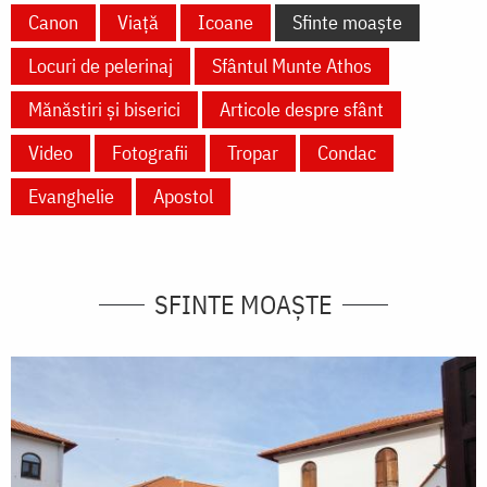
Canon
Viață
Icoane
Sfinte moaște
Locuri de pelerinaj
Sfântul Munte Athos
Mănăstiri și biserici
Articole despre sfânt
Video
Fotografii
Tropar
Condac
Evanghelie
Apostol
SFINTE MOAȘTE