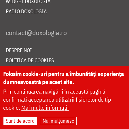
WIDGET DOXOLOGIA
RADIO DOXOLOGIA
DESPRE NOI
POLITICA DE COOKIES
DONEAZĂ ONLINE PENTRU CATEDRALA NAȚIONALĂ
Folosim cookie-uri pentru a îmbunătăți experiența
dumneavoastră pe acest site.
Prin continuarea navigării în această pagină
LIVE
confirmați acceptarea utilizării fișierelor de tip
cookie.
Mai multe informații
Site dezvoltat de
DOXOLOGIA MEDIA
,
Sunt de acord
Nu, mulțumesc
Arhiepiscopia Iașilor | ©
doxologia.ro