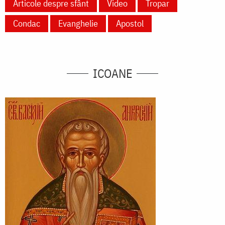
Articole despre sfânt
Video
Tropar
Condac
Evanghelie
Apostol
ICOANE