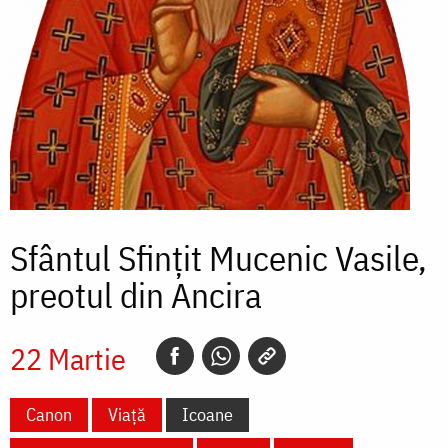
Sfântul Sfințit Mucenic Vasile,
preotul din Ancira
22 Martie
Canon
Viață
Icoane