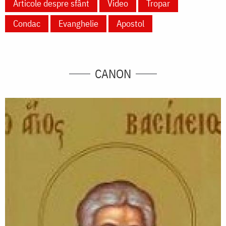
Articole despre sfânt
Video
Tropar
Condac
Evanghelie
Apostol
CANON