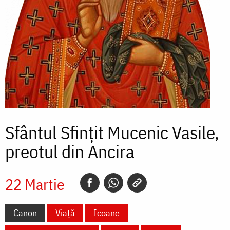
Sfântul Sfințit Mucenic Vasile,
preotul din Ancira
22 Martie
Canon
Viață
Icoane