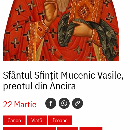
Sfântul Sfințit Mucenic Vasile,
preotul din Ancira
22 Martie
Canon
Viață
Icoane