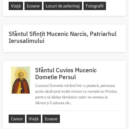
Viață
Icoane
Locuri de pelerinaj
Fotografii
Sfântul Sfinţit Mucenic Narcis, Patriarhul
Ierusalimului
Sfântul Cuvios Mucenic
Dometie Persul
Cuviosul Dometie intrând într-o peșteră, petrecea
acolo săvârșind multe minuni cu numele lui Hristos,
pentru că dădea tămăduiri celor ce veneau la
dânsul și îi aducea de...
Canon
Viață
Icoane