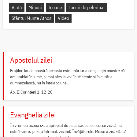
Viață
Minuni
Icoane
Locuri de pelerinaj
Sfântul Munte Athos
Video
Apostolul zilei
Fraților, lauda noastră aceasta este: mărturia conștiinței noastre că
am umblat în lume, și mai ales la voi, în sfințenie și în curăție
dumnezeiască, nu în înțelepciune...
Ap. II Corinteni 1, 12-20
Evanghelia zilei
În vremea aceea s-au apropiat de Iisus saducheii, cei ce zic că nu
este înviere, și L-au întrebat, zicând: Învățătorule, Moise a zis: «Dacă