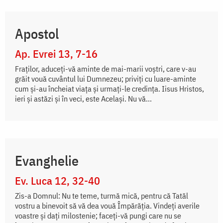
Apostol
Ap. Evrei 13, 7-16
Fraţilor, aduceţi-vă aminte de mai-marii voştri, care v-au
grăit vouă cuvântul lui Dumnezeu; priviţi cu luare-aminte
cum şi-au încheiat viaţa şi urmaţi-le credinţa. Iisus Hristos,
ieri şi astăzi şi în veci, este Acelaşi. Nu vă...
Evanghelie
Ev. Luca 12, 32-40
Zis-a Domnul: Nu te teme, turmă mică, pentru că Tatăl
vostru a binevoit să vă dea vouă Împărăția. Vindeți averile
voastre și dați milostenie; faceți-vă pungi care nu se