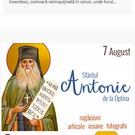
învechesc, comoară neîmpuținată în ceruri, unde furul...