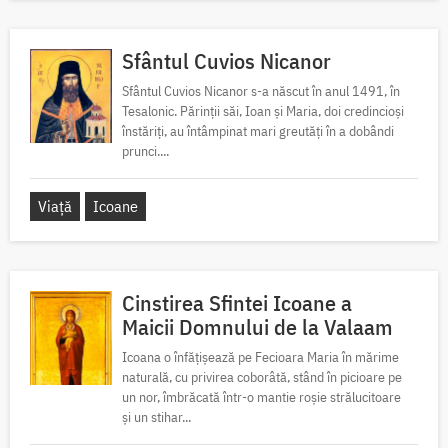
Sfântul Cuvios Nicanor
Sfântul Cuvios Nicanor s-a născut în anul 1491, în
Tesalonic. Părinții săi, Ioan și Maria, doi credincioși
înstăriți, au întâmpinat mari greutăți în a dobândi
prunci....
Viață
Icoane
Cinstirea Sfintei Icoane a
Maicii Domnului de la Valaam
Icoana o înfățișează pe Fecioara Maria în mărime
naturală, cu privirea coborâtă, stând în picioare pe
un nor, îmbrăcată într-o mantie roșie strălucitoare
și un stihar...