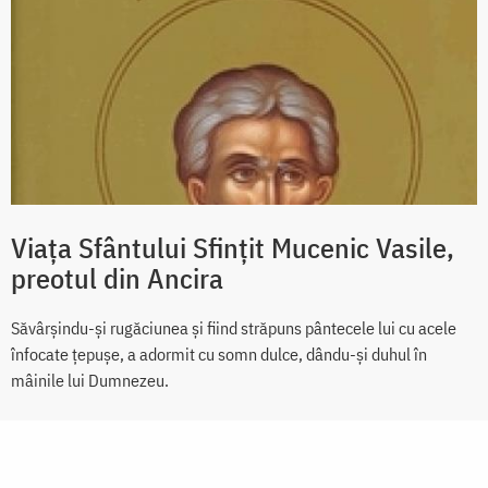
Viața Sfântului Sfințit Mucenic Vasile,
preotul din Ancira
Săvârșindu-și rugăciunea și fiind străpuns pântecele lui cu acele
înfocate țepușe, a adormit cu somn dulce, dându-și duhul în
mâinile lui Dumnezeu.