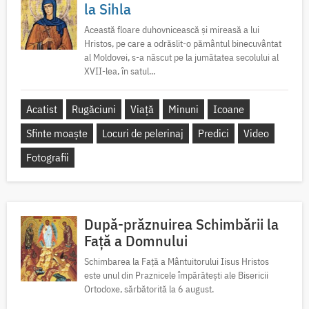
la Sihla
Această floare duhovnicească și mireasă a lui
Hristos, pe care a odrăslit-o pământul binecuvântat
al Moldovei, s-a născut pe la jumătatea secolului al
XVII-lea, în satul...
Acatist
Rugăciuni
Viață
Minuni
Icoane
Sfinte moaște
Locuri de pelerinaj
Predici
Video
Fotografii
După-prăznuirea Schimbării la
Față a Domnului
Schimbarea la Față a Mântuitorului Iisus Hristos
este unul din Praznicele împărătești ale Bisericii
Ortodoxe, sărbătorită la 6 august.