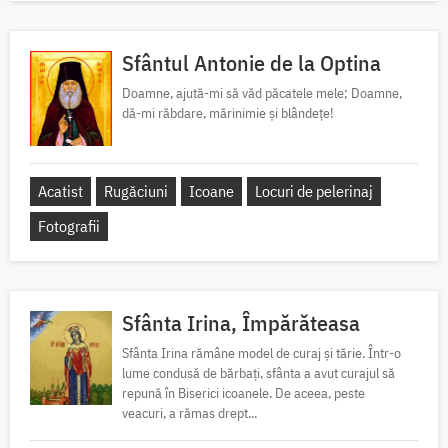
Sfântul Antonie de la Optina
Doamne, ajută-mi să văd păcatele mele; Doamne,
dă-mi răbdare, mărinimie şi blândeţe!
Acatist
Rugăciuni
Icoane
Locuri de pelerinaj
Fotografii
Sfânta Irina, Împărăteasa
Sfânta Irina rămâne model de curaj și tărie. Într-o
lume condusă de bărbați, sfânta a avut curajul să
repună în Biserici icoanele. De aceea, peste
veacuri, a rămas drept...