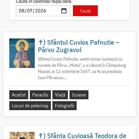
Caută în calendar după dată
✝) Sfântul Cuvios Pafnutie –
Pârvu Zugravul
Sfântul Cuvios Pafnutie, vestit iconar cunoscut cu
numele de Pârvu „Mutul”, s-a născut în Câmpulung
Muscel, la 12 octombrie 1657, ca fiu al preotului
Ioan Pârvescu...
Acatist
Paraclis
Viață
Icoane
Locuri de pelerinaj
Fotografii
✝) Sfânta Cuvioasă Teodora de