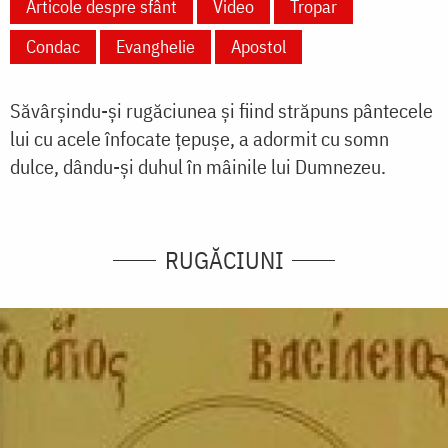
Articole despre sfânt
Video
Tropar
Condac
Evanghelie
Apostol
Săvârșindu-și rugăciunea și fiind străpuns pântecele
lui cu acele înfocate țepușe, a adormit cu somn
dulce, dându-și duhul în mâinile lui Dumnezeu.
RUGĂCIUNI