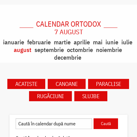
CALENDAR ORTODOX
7 AUGUST
ianuarie
februarie
martie
aprilie
mai
iunie
iulie
august
septembrie
octombrie
noiembrie
decembrie
ACATISTE
CANOANE
PARACLISE
RUGĂCIUNI
SLUJBE