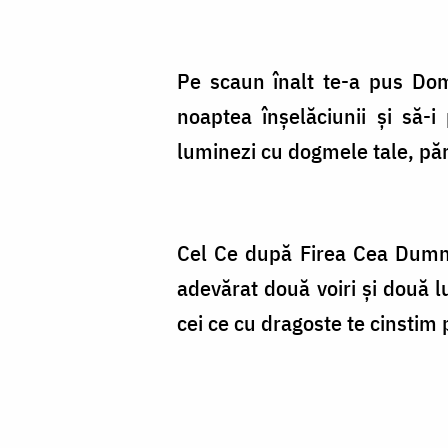
Pe scaun înalt te-a pus Dom
noaptea înşelăciunii şi să-i
luminezi cu dogmele tale, păr
Cel Ce după Firea Cea Dumne
adevărat două voiri şi două l
cei ce cu dragoste te cinstim 