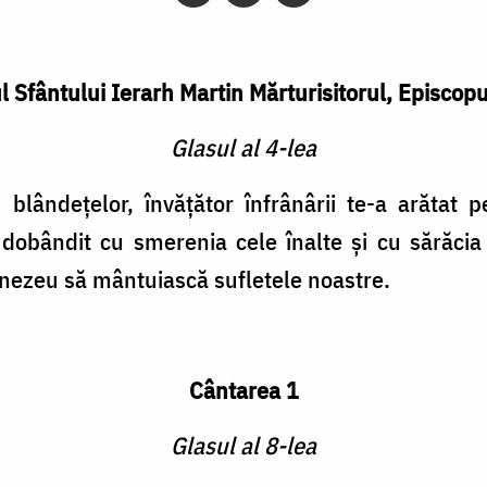
l Sfântului Ierarh Martin Mărturisitorul, Episcop
Glasul al 4-lea
 blândeţelor, învăţător înfrânârii te-a arătat 
i dobândit cu smerenia cele înalte şi cu sărăcia
nezeu să mântuiască sufletele noastre.
Cântarea 1
Glasul al 8-lea