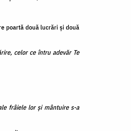
re poartă două lucrări şi două
ărire, celor ce întru adevăr Te
le frâiele lor şi mântuire s-a