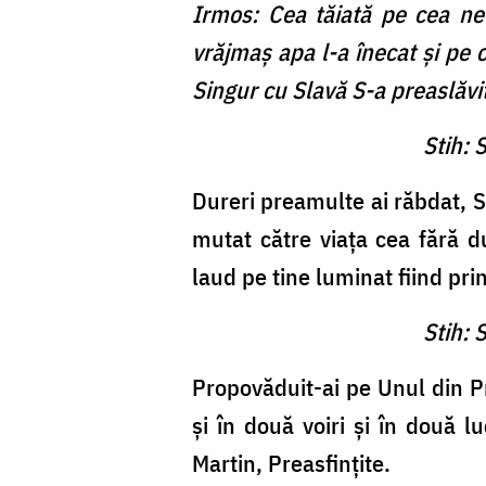
Irmos: Cea tăiată pe cea net
vrăjmaş apa l-a înecat şi pe 
Singur cu Slavă S-a preaslăvit
Stih: 
Dureri preamulte ai răbdat, S
mutat către viaţa cea fără d
laud pe tine luminat fiind prin
Stih: 
Propovăduit-ai pe Unul din Pr
şi în două voiri şi în două lu
Martin, Preasfinţite.