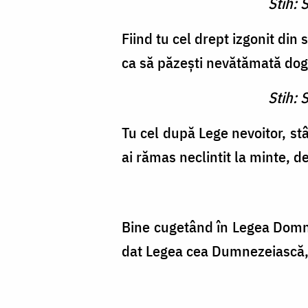
Stih: 
Fiind tu cel drept izgonit din
ca să păzeşti nevătămată dogm
Stih: 
Tu cel după Lege nevoitor, stân
ai rămas neclintit la minte,
Bine cugetând în Legea Domnulu
dat Legea cea Dumnezeiască, î