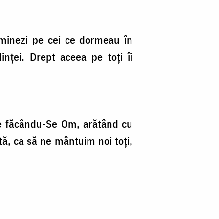
uminezi pe cei ce dormeau în
inţei. Drept aceea pe toţi îi
ne făcându-Se Om, arătând cu
tă, ca să ne mântuim noi toţi,