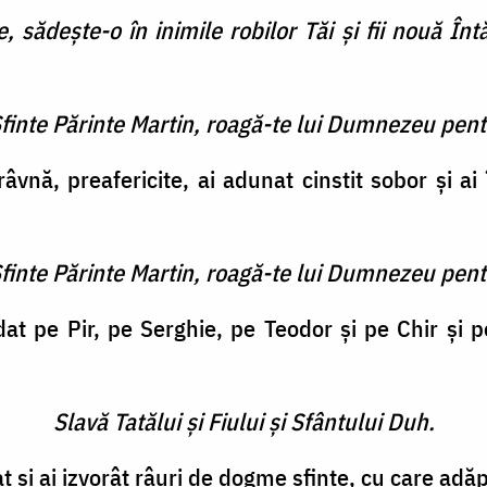
sădeş­te-o în inimile robilor Tăi şi fii nouă Înt
Sfinte Părinte Martin, roagă-te lui Dumnezeu pent
vnă, preafericite, ai adunat cinstit sobor şi ai î
Sfinte Părinte Martin, roagă-te lui Dumnezeu pent
ădat pe Pir, pe Serghie, pe Teodor şi pe Chir şi
Slavă Tatălui şi Fiului şi Sfântului Duh.
t şi ai izvorât râuri de dogme sfinte, cu care adăpi