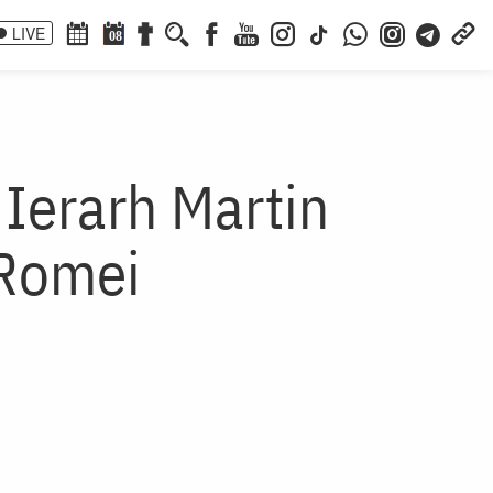
LIVE
08
 Ierarh Martin
 Romei