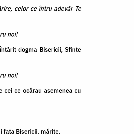
ărire, celor ce întru adevăr Te
ru noi!
ntărit dogma Bisericii, Sfinte
ru noi!
 pe cei ce ocărau asemenea cu
 faţa Bisericii, mărite.