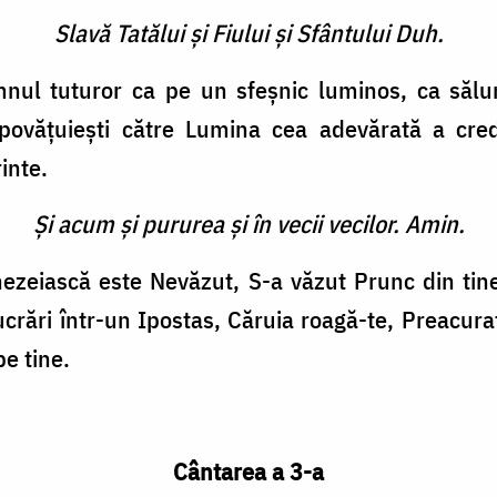
Slavă Tatălui şi Fiului şi Sfântului Duh.
nul tuturor ca pe un sfeşnic luminos, ca săl
 povăţuieşti către Lumina cea adevărată a cred
inte.
Şi acum şi pururea şi în vecii vecilor. Amin.
ze­iască este Nevăzut, S-a văzut Prunc din ti
ucrări într-un Ipostas, Căruia roagă-te, Preacura
pe tine.
Cântarea a 3-a