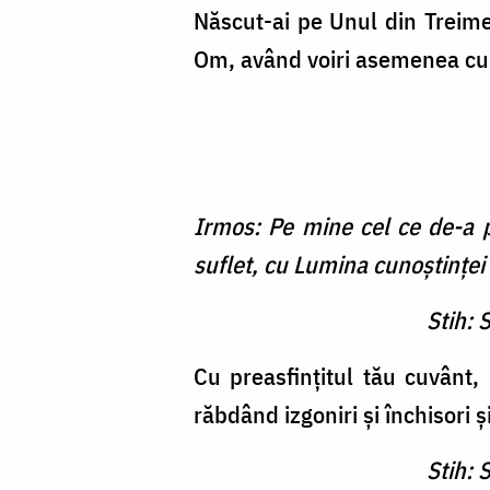
Născut-ai pe Unul din Treim
Om, având voiri asemenea cu f
Irmos: Pe mine cel ce de-a 
suflet, cu Lumina cunoştinţe
Stih: 
Cu preasfinţitul tău cuvânt, 
răbdând izgoniri şi închisori ş
Stih: 