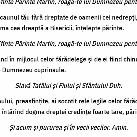
Sfinte Părinte Martin, roagă-te lui Dumnezeu pent
 scaunul tău fără dreptate de oamenii cei nedrepţi,
a cea dreaptă a Bisericii, înţelepte părinte.
Sfinte Părinte Martin, roagă-te lui Dumnezeu pent
d în mijlocul celor fărădelege şi de ei fiind chinui
 de Dumnezeu cuprinsule.
Slavă Tatălui şi Fiului şi Sfântului Duh.
i, preasfinţite, ai socotit rele legile celor fărăde
ntărind dogma dreptei credinţe foarte tare, pări
Şi acum şi pururea şi în vecii vecilor. Amin.