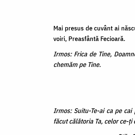
Mai presus de cuvânt ai născu
voiri, Preasfântă Fe­cioară.
Irmos: Frica de Tine, Doamne, 
chemăm pe Tine.
Irmos: Suitu-Te-ai ca pe cai 
făcut călătoria Ta, celor ce-ţ