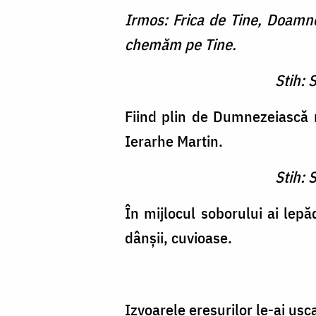
Irmos: Frica de Tine, Doamne, 
chemăm pe Tine.
Stih: 
Fiind plin de Dumnezeiască râ
Ierarhe Martin.
Stih: 
În mijlocul soborului ai lep
dânşii, cuvioase.
Izvoarele eresurilor le-ai usca