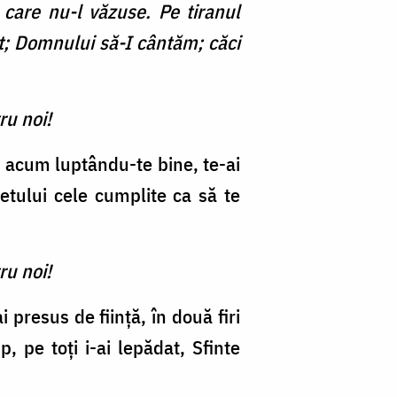
 care nu-l văzuse. Pe tiranul
at; Domnului să-I cântăm; căci
ru noi!
i acum luptându-te bine, te-ai
etului cele cumplite ca să te
ru noi!
presus de fiinţă, în două firi
p, pe toţi i-ai lepădat, Sfinte