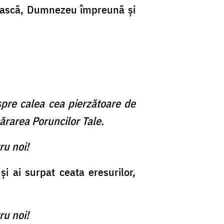
nească, Dumnezeu împreună şi
pre calea cea pierzătoare de
rarea Porun­cilor Tale.
ru noi!
şi ai surpat ceata eresurilor,
ru noi!