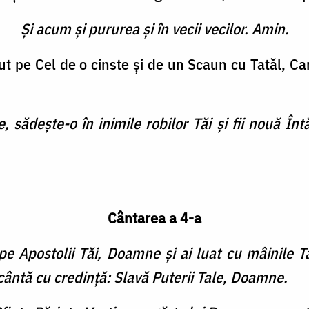
Şi acum şi pururea şi în vecii vecilor. Amin.
t pe Cel de o cinste şi de un Scaun cu Tatăl, Ca
sădeş­te-o în inimile robilor Tăi şi fii nouă Înt
Cântarea a 4-a
pe Apostolii Tăi, Doamne şi ai luat cu mâinile Ta
i cântă cu credinţă: Slavă Puterii Tale, Doamne.