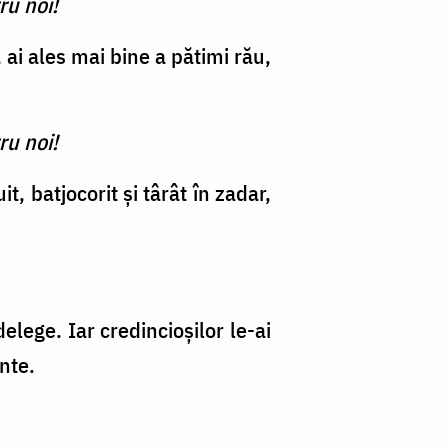
ru noi!
 ai ales mai bine a pătimi rău,
ru noi!
t, batjocorit şi târât în zadar,
lege. Iar credin­cioşilor le-ai
nte.