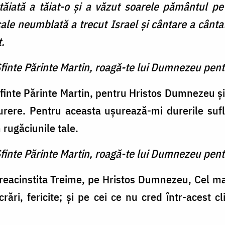
ăiată a tăiat-o şi a văzut soarele pământul pe
cale neumblată a trecut Israel şi cântare a cânt
.
Sfinte Părinte Martin, roagă-te lui Dumnezeu pent
finte Părinte Martin, pentru Hristos Dumnezeu ş
urere. Pentru aceasta uşurează-mi durerile sufl
 rugăciunile tale.
Sfinte Părinte Martin, roagă-te lui Dumnezeu pent
eacinstita Treime, pe Hristos Dumnezeu, Cel mai 
crări, fericite; şi pe cei ce nu cred într-acest cli