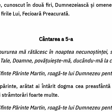
e, cunoscut în două firi, Dumne­zeiască şi ome
irile Lui, Fecioară Preacurată.
Cântarea a 5-a
pururea mă rătăcesc în noaptea necunoştinţei, s
i Tale, Doamne, povăţuieşte-mă, ducându-mă la că
Sfinte Părinte Martin, roagă-te lui Dumnezeu pent
părinte, arătat ai întărit dogma cea preasfântă 
i strâmtorări foarte multe.
Sfinte Părinte Martin, roagă-te lui Dumnezeu pent