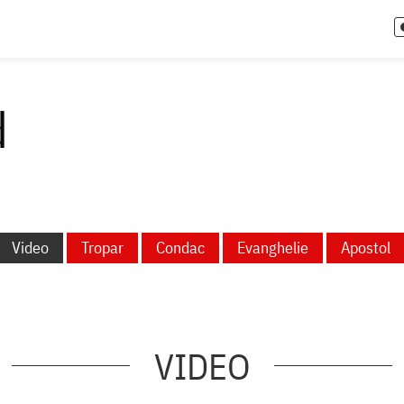
d
Video
Tropar
Condac
Evanghelie
Apostol
VIDEO