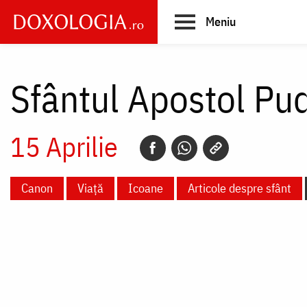
Skip
Meniu
to
main
Main
content
navigation
Sfântul Apostol Pu
15 Aprilie
Canon
Viață
Icoane
Articole despre sfânt