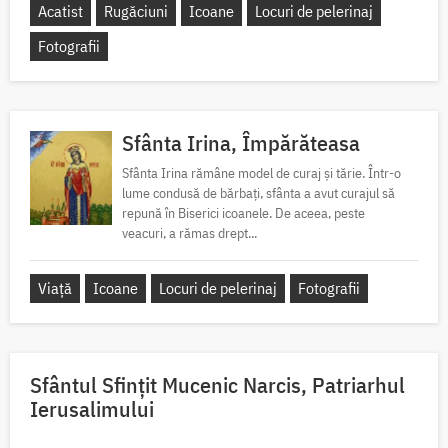
Acatist
Rugăciuni
Icoane
Locuri de pelerinaj
Fotografii
Sfânta Irina, Împărăteasa
Sfânta Irina rămâne model de curaj și tărie. Într-o
lume condusă de bărbați, sfânta a avut curajul să
repună în Biserici icoanele. De aceea, peste
veacuri, a rămas drept...
Viață
Icoane
Locuri de pelerinaj
Fotografii
Sfântul Sfinţit Mucenic Narcis, Patriarhul
Ierusalimului