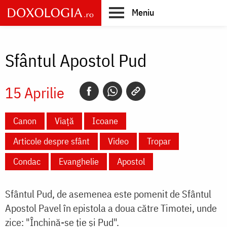
Skip
Meniu
to
main
Main
content
navigation
Sfântul Apostol Pud
15 Aprilie
Canon
Viață
Icoane
Articole despre sfânt
Video
Tropar
Condac
Evanghelie
Apostol
Sfântul Pud, de asemenea este pomenit de Sfântul
Apostol Pavel în epistola a doua către Timotei, unde
zice: "Închină-se ţie şi Pud".