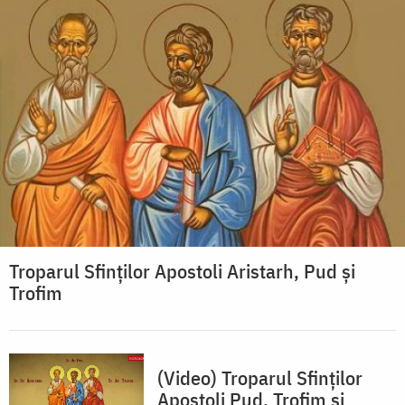
Troparul Sfinţilor Apostoli Aristarh, Pud şi
Trofim
(Video) Troparul Sfinților
Apostoli Pud, Trofim și