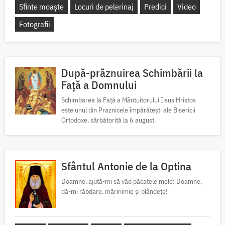
Sfinte moaște
Locuri de pelerinaj
Predici
Video
Fotografii
După-prăznuirea Schimbării la
Față a Domnului
Schimbarea la Față a Mântuitorului Iisus Hristos
este unul din Praznicele împărătești ale Bisericii
Ortodoxe, sărbătorită la 6 august.
Sfântul Antonie de la Optina
Doamne, ajută-mi să văd păcatele mele; Doamne,
dă-mi răbdare, mărinimie şi blândeţe!