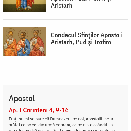
Aristarh
Condacul Sfinţilor Apostoli
Aristarh, Pud şi Trofim
Apostol
Ap. I Corinteni 4, 9-16
Fraților, mi se pare că Dumnezeu, pe noi, apostolii, ne-a
arătat ca pe cei din urmă oameni, ca pe niște osândiți la
moarte, fiindcă ne-am făcut priveliște lumii și îngerilor și