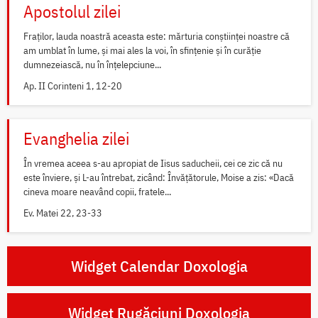
Apostolul zilei
Fraților, lauda noastră aceasta este: mărturia conștiinței noastre că
am umblat în lume, și mai ales la voi, în sfințenie și în curăție
dumnezeiască, nu în înțelepciune...
Ap. II Corinteni 1, 12-20
Evanghelia zilei
În vremea aceea s-au apropiat de Iisus saducheii, cei ce zic că nu
este înviere, și L-au întrebat, zicând: Învățătorule, Moise a zis: «Dacă
cineva moare neavând copii, fratele...
Ev. Matei 22, 23-33
Widget Calendar Doxologia
Widget Rugăciuni Doxologia