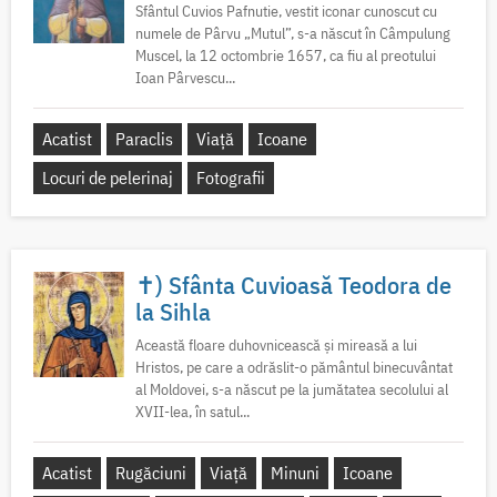
Sfântul Cuvios Pafnutie, vestit iconar cunoscut cu
numele de Pârvu „Mutul”, s-a născut în Câmpulung
Muscel, la 12 octombrie 1657, ca fiu al preotului
Ioan Pârvescu...
Acatist
Paraclis
Viață
Icoane
Locuri de pelerinaj
Fotografii
✝) Sfânta Cuvioasă Teodora de
la Sihla
Această floare duhovnicească și mireasă a lui
Hristos, pe care a odrăslit-o pământul binecuvântat
al Moldovei, s-a născut pe la jumătatea secolului al
XVII-lea, în satul...
Acatist
Rugăciuni
Viață
Minuni
Icoane