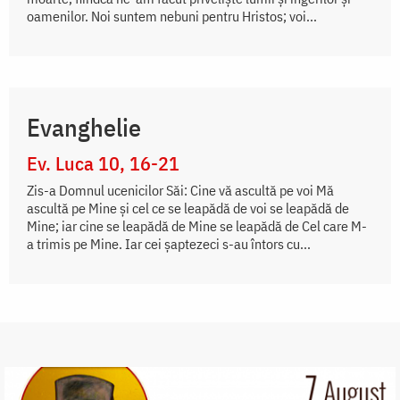
oamenilor. Noi suntem nebuni pentru Hristos; voi...
Evanghelie
Ev. Luca 10, 16-21
Zis-a Domnul ucenicilor Săi: Cine vă ascultă pe voi Mă
ascultă pe Mine şi cel ce se leapădă de voi se leapădă de
Mine; iar cine se leapădă de Mine se leapădă de Cel care M-
a trimis pe Mine. Iar cei şaptezeci s-au întors cu...