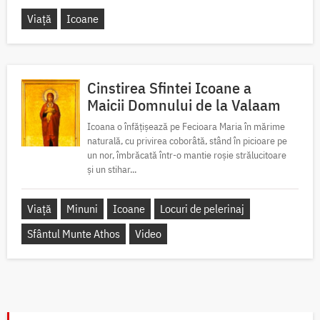
Viață
Icoane
Cinstirea Sfintei Icoane a
Maicii Domnului de la Valaam
Icoana o înfățișează pe Fecioara Maria în mărime
naturală, cu privirea coborâtă, stând în picioare pe
un nor, îmbrăcată într-o mantie roșie strălucitoare
și un stihar...
Viață
Minuni
Icoane
Locuri de pelerinaj
Sfântul Munte Athos
Video