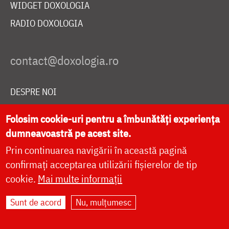
WIDGET DOXOLOGIA
RADIO DOXOLOGIA
DESPRE NOI
POLITICA DE COOKIES
Folosim cookie-uri pentru a îmbunătăți experiența
DONEAZĂ ONLINE PENTRU CATEDRALA NAȚIONALĂ
dumneavoastră pe acest site.
Prin continuarea navigării în această pagină
confirmați acceptarea utilizării fișierelor de tip
LIVE
cookie.
Mai multe informații
Sunt de acord
Nu, mulțumesc
Site dezvoltat de
DOXOLOGIA MEDIA
,