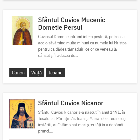
Sfântul Cuvios Mucenic
Dometie Persul
Cuviosul Dometie intrând într-o peșteră, petrecea
acolo săvârșind multe minuni cu numele lui Hristos,
pentru că dădea tămăduiri celor ce veneau la
dânsul și îi aducea de...
Canon
Viață
Icoane
Sfântul Cuvios Nicanor
Sfântul Cuvios Nicanor s-a născut în anul 1491, în
Tesalonic. Părinții săi, Ioan și Maria, doi credincioși
înstăriți, au întâmpinat mari greutăți în a dobândi
prunci....