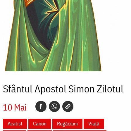
Sfântul Apostol Simon Zilotul
10 Mai
Acatist
Canon
Rugăciuni
Viață