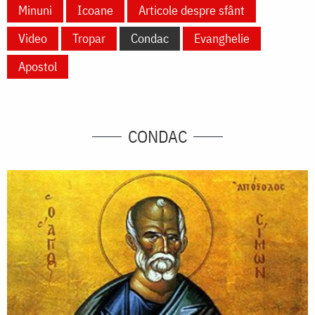
Minuni
Icoane
Articole despre sfânt
Video
Tropar
Condac
Evanghelie
Apostol
CONDAC