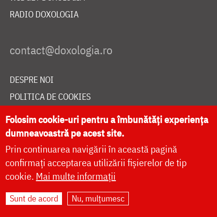
RADIO DOXOLOGIA
DESPRE NOI
POLITICA DE COOKIES
DONEAZĂ ONLINE PENTRU CATEDRALA NAȚIONALĂ
Folosim cookie-uri pentru a îmbunătăți experiența
dumneavoastră pe acest site.
Prin continuarea navigării în această pagină
LIVE
confirmați acceptarea utilizării fișierelor de tip
cookie.
Mai multe informații
Site dezvoltat de
DOXOLOGIA MEDIA
,
Sunt de acord
Nu, mulțumesc
Arhiepiscopia Iașilor | ©
doxologia.ro